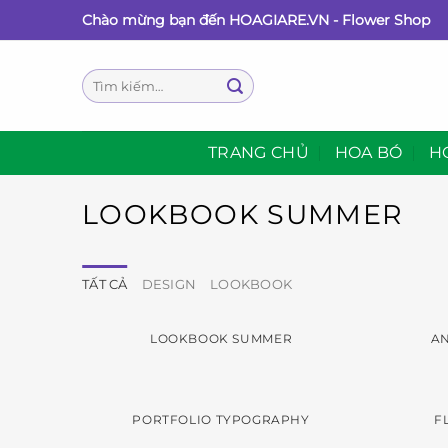
Bỏ
Chào mừng bạn đến HOAGIARE.VN - Flower Shop
qua
nội
Tìm
dung
kiếm:
TRANG CHỦ
HOA BÓ
H
LOOKBOOK SUMMER
TẤT CẢ
DESIGN
LOOKBOOK
LOOKBOOK SUMMER
A
PORTFOLIO TYPOGRAPHY
F