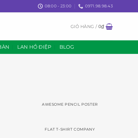
08:00 - 23:00
0971.98.98.43
GIỎ HÀNG /
0
₫
BÀN
LAN HỒ ĐIỆP
BLOG
AWESOME PENCIL POSTER
FLAT T-SHIRT COMPANY