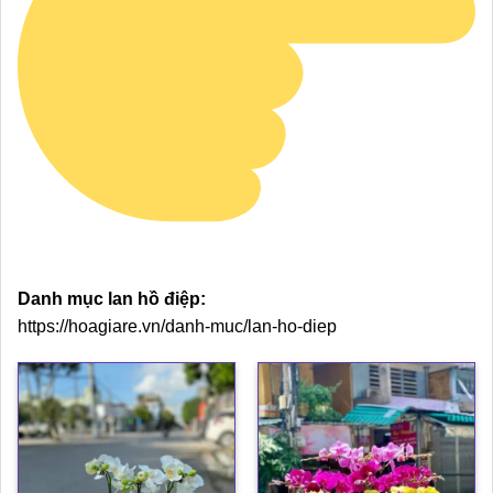
Danh mục lan hồ điệp:
https://hoagiare.vn/danh-muc/lan-ho-diep