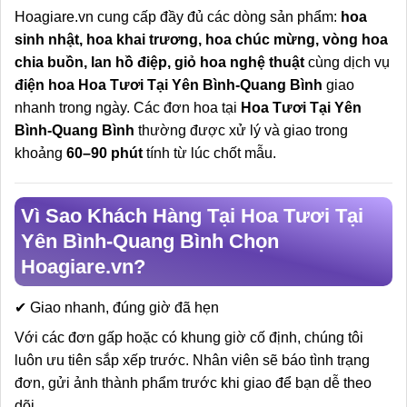
Hoagiare.vn cung cấp đầy đủ các dòng sản phẩm:
hoa
sinh nhật, hoa khai trương, hoa chúc mừng, vòng hoa
chia buồn, lan hồ điệp, giỏ hoa nghệ thuật
cùng dịch vụ
điện hoa Hoa Tươi Tại Yên Bình-Quang Bình
giao
nhanh trong ngày. Các đơn hoa tại
Hoa Tươi Tại Yên
Bình-Quang Bình
thường được xử lý và giao trong
khoảng
60–90 phút
tính từ lúc chốt mẫu.
Vì Sao Khách Hàng Tại Hoa Tươi Tại
Yên Bình-Quang Bình Chọn
Hoagiare.vn?
✔ Giao nhanh, đúng giờ đã hẹn
Với các đơn gấp hoặc có khung giờ cố định, chúng tôi
luôn ưu tiên sắp xếp trước. Nhân viên sẽ báo tình trạng
đơn, gửi ảnh thành phẩm trước khi giao để bạn dễ theo
dõi.