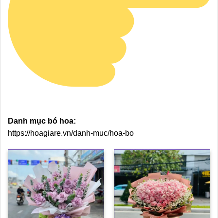
Danh mục bó hoa:
https://hoagiare.vn/danh-muc/hoa-bo