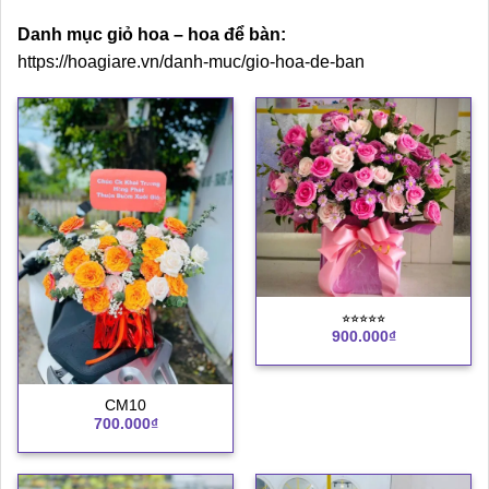
Danh mục giỏ hoa – hoa để bàn:
https://hoagiare.vn/danh-muc/gio-hoa-de-ban
⭐︎⭐︎⭐︎⭐︎⭐︎
900.000
₫
CM10
700.000
₫