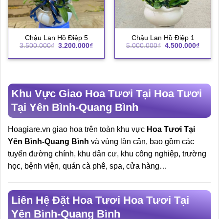
Chậu Lan Hồ Điệp 5
Chậu Lan Hồ Điệp 1
Giá
Giá
Giá
Giá
3.500.000
₫
3.200.000
₫
5.000.000
₫
4.500.000
₫
gốc
hiện
gốc
hiện
là:
tại
là:
tại
3.500.000₫.
là:
5.000.000₫.
là:
3.200.000₫.
4.500.
Khu Vực Giao Hoa Tươi Tại Hoa Tươi
Tại Yên Bình-Quang Bình
Hoagiare.vn giao hoa trên toàn khu vực
Hoa Tươi Tại
Yên Bình-Quang Bình
và vùng lân cận, bao gồm các
tuyến đường chính, khu dân cư, khu công nghiệp, trường
học, bệnh viện, quán cà phê, spa, cửa hàng…
Liên Hệ Đặt Hoa Tươi Hoa Tươi Tại
Yên Bình-Quang Bình