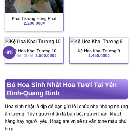
Khai Trương Hồng Phát
2.200.000
₫
Kệ Hoa Khai Trương 10
Kệ Hoa Khai Trương 9
-9%
Giá
Giá
3.850.000
₫
3.500.000
₫
1.450.000
₫
gốc
hiện
là:
tại
3.850.000₫.
là:
3.500.000₫.
Bó Hoa Sinh Nhật Hoa Tươi Tại Yên
Bình-Quang Bình
Hoa sinh nhật là dịp để bạn gửi lời chúc nhẹ nhàng nhưng
ấn tượng. Tùy người nhận là bạn bè, người thân, khách
hàng hay người yêu, Hoagiare.vn sẽ tư vấn tone màu phù
hợp.