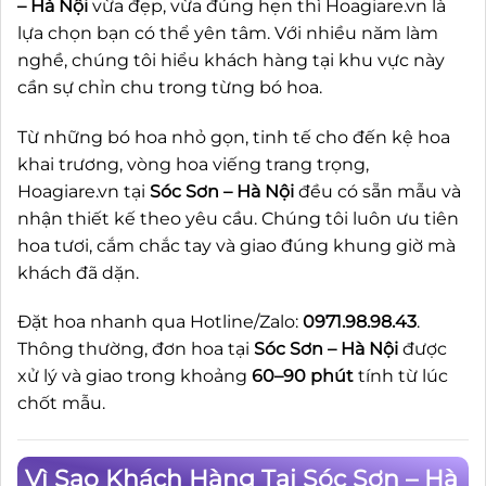
– Hà Nội
vừa đẹp, vừa đúng hẹn thì Hoagiare.vn là
lựa chọn bạn có thể yên tâm. Với nhiều năm làm
nghề, chúng tôi hiểu khách hàng tại khu vực này
cần sự chỉn chu trong từng bó hoa.
Từ những bó hoa nhỏ gọn, tinh tế cho đến kệ hoa
khai trương, vòng hoa viếng trang trọng,
Hoagiare.vn tại
Sóc Sơn – Hà Nội
đều có sẵn mẫu và
nhận thiết kế theo yêu cầu. Chúng tôi luôn ưu tiên
hoa tươi, cắm chắc tay và giao đúng khung giờ mà
khách đã dặn.
Đặt hoa nhanh qua Hotline/Zalo:
0971.98.98.43
.
Thông thường, đơn hoa tại
Sóc Sơn – Hà Nội
được
xử lý và giao trong khoảng
60–90 phút
tính từ lúc
chốt mẫu.
Vì Sao Khách Hàng Tại Sóc Sơn – Hà