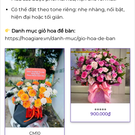
Có thể đặt theo tone riêng: nhẹ nhàng, nổi bật,
hiện đại hoặc tối giản.
Danh mục giỏ hoa để bàn:
https://hoagiare.vn/danh-muc/gio-hoa-de-ban
⭐︎⭐︎⭐︎⭐︎⭐︎
900.000
₫
CM10