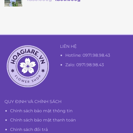
gốc
hiện
là:
tại
1.350.000₫.
là:
1.300.000₫.
LIÊN HỆ
Hotline:
0971.98.98.43
Zalo: 0971.98.98.43
QUY ĐỊNH VÀ CHÍNH SÁCH
Chính sách bảo mật thông tin
Chính sách bảo mật thanh toán
Chính sách đổi trả