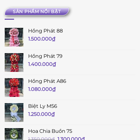
SẢN PHẨM NỔI BẬT
Hồng Phát 88
1.500.000
₫
Hồng Phát 79
1.400.000
₫
Hồng Phát A86
1.080.000
₫
Biệt Ly M56
1.250.000
₫
Hoa Chia Buồn 75
Giá
Giá
1.350.000
₫
1.300.000
₫