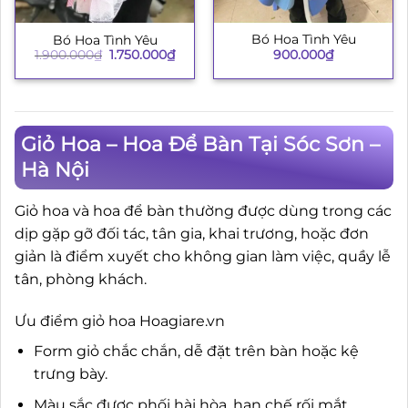
Bó Hoa Tình Yêu
Bó Hoa Tình Yêu
Giá
Giá
900.000
₫
1.900.000
₫
1.750.000
₫
gốc
hiện
là:
tại
1.900.000₫.
là:
1.750.000₫.
Giỏ Hoa – Hoa Để Bàn Tại Sóc Sơn –
Hà Nội
Giỏ hoa và hoa để bàn thường được dùng trong các
dịp gặp gỡ đối tác, tân gia, khai trương, hoặc đơn
giản là điểm xuyết cho không gian làm việc, quầy lễ
tân, phòng khách.
Ưu điểm giỏ hoa Hoagiare.vn
Form giỏ chắc chắn, dễ đặt trên bàn hoặc kệ
trưng bày.
Màu sắc được phối hài hòa, hạn chế rối mắt.