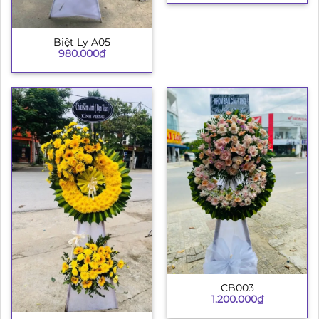
Biệt Ly A05
980.000
₫
CB003
1.200.000
₫