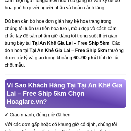
cảm. Đội ngũ Hoagiare.vn luôn cố gắng tư vấn kỹ để bó
hoa phù hợp với người nhận và hoàn cảnh tặng.
Dù bạn cần bó hoa đơn giản hay kệ hoa trang trọng,
chúng tôi luôn ưu tiên hoa tươi, màu đẹp và cách cắm
chắc tay để sản phẩm giữ dáng tốt trong suốt thời gian
trưng bày tại
Tại An Khê Gia Lai – Free Ship 5km
. Các
đơn hoa tại
Tại An Khê Gia Lai – Free Ship 5km
thường
được xử lý và giao trong khoảng
60–90 phút
tính từ lúc
chốt mẫu.
Vì Sao Khách Hàng Tại Tại An Khê Gia
Lai – Free Ship 5km Chọn
Hoagiare.vn?
✔ Giao nhanh, đúng giờ đã hẹn
Với các đơn gấp hoặc có khung giờ cố định, chúng tôi