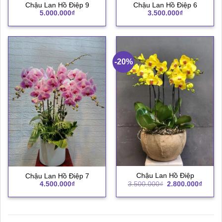
Chậu Lan Hồ Điệp 9
Chậu Lan Hồ Điệp 6
5.000.000
₫
3.500.000
₫
-20%
Chậu Lan Hồ Điệp
Chậu Lan Hồ Điệp 7
Giá
Giá
3.500.000
₫
2.800.000
₫
4.500.000
₫
gốc
hiện
là:
tại
3.500.000₫.
là:
2.800.