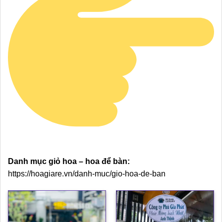
Danh mục giỏ hoa – hoa để bàn:
https://hoagiare.vn/danh-muc/gio-hoa-de-ban