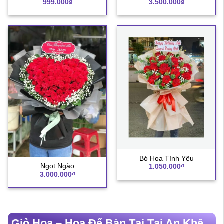
999.000
₫
3.500.000
₫
Bó Hoa Tình Yêu
Ngọt Ngào
1.050.000
₫
3.000.000
₫
Giỏ Hoa – Hoa Để Bàn Tại Tại An Khê