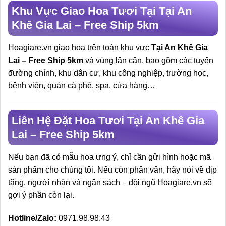
Khu Vực Giao Hoa Tươi Tại Tại An
Khê Gia Lai – Free Ship 5km
Hoagiare.vn giao hoa trên toàn khu vực
Tại An Khê Gia
Lai – Free Ship 5km
và vùng lân cận, bao gồm các tuyến
đường chính, khu dân cư, khu công nghiệp, trường học,
bệnh viện, quán cà phê, spa, cửa hàng…
Liên Hệ Đặt Hoa Tươi Tại An Khê Gia
Lai – Free Ship 5km
Nếu bạn đã có mẫu hoa ưng ý, chỉ cần gửi hình hoặc mã
sản phẩm cho chúng tôi. Nếu còn phân vân, hãy nói về dịp
tặng, người nhận và ngân sách – đội ngũ Hoagiare.vn sẽ
gợi ý phần còn lại.
Hotline/Zalo:
0971.98.98.43