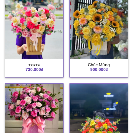
⭐︎⭐︎⭐︎⭐︎⭐︎
Chúc Mừng
730.000
₫
900.000
₫