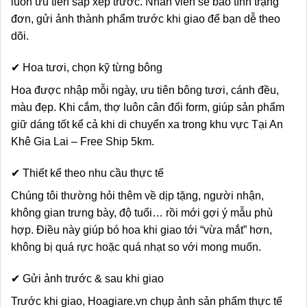
luôn ưu tiên sắp xếp trước. Nhân viên sẽ báo tình trạng
đơn, gửi ảnh thành phẩm trước khi giao để bạn dễ theo
dõi.
✔ Hoa tươi, chọn kỹ từng bông
Hoa được nhập mỗi ngày, ưu tiên bông tươi, cánh đều,
màu đẹp. Khi cắm, thợ luôn cân đối form, giúp sản phẩm
giữ dáng tốt kể cả khi di chuyển xa trong khu vực Tại An
Khê Gia Lai – Free Ship 5km.
✔ Thiết kế theo nhu cầu thực tế
Chúng tôi thường hỏi thêm về dịp tặng, người nhận,
không gian trưng bày, độ tuổi… rồi mới gợi ý mẫu phù
hợp. Điều này giúp bó hoa khi giao tới “vừa mắt” hơn,
không bị quá rực hoặc quá nhạt so với mong muốn.
✔ Gửi ảnh trước & sau khi giao
Trước khi giao, Hoagiare.vn chụp ảnh sản phẩm thực tế