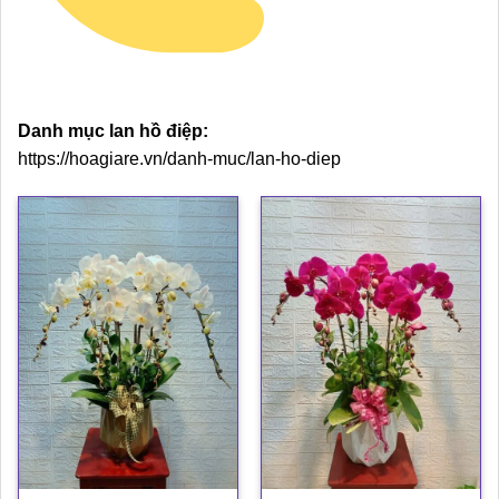
Danh mục lan hồ điệp:
https://hoagiare.vn/danh-muc/lan-ho-diep