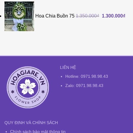
Giá
Giá
gốc
hiệ
Hoa Chia Buồn 75
1.350.000
₫
1.300.000
₫
là:
tại
1.350.000₫.
là:
1.3
LIÊN HỆ
Hotline:
0971.98.98.43
Zalo: 0971.98.98.43
QUY ĐỊNH VÀ CHÍNH SÁCH
Chính sách bảo mật thông tin