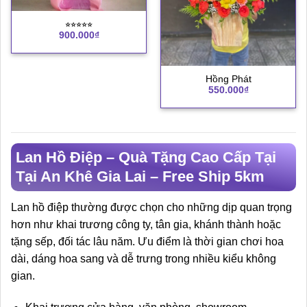
⭐︎⭐︎⭐︎⭐︎⭐︎
900.000
₫
Hồng Phát
550.000
₫
Lan Hồ Điệp – Quà Tặng Cao Cấp Tại
Tại An Khê Gia Lai – Free Ship 5km
Lan hồ điệp thường được chọn cho những dịp quan trọng
hơn như khai trương công ty, tân gia, khánh thành hoặc
tặng sếp, đối tác lâu năm. Ưu điểm là thời gian chơi hoa
dài, dáng hoa sang và dễ trưng trong nhiều kiểu không
gian.