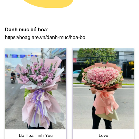
Danh mục bó hoa:
https://hoagiare.vn/danh-muc/hoa-bo
Bó Hoa Tình Yêu
Love