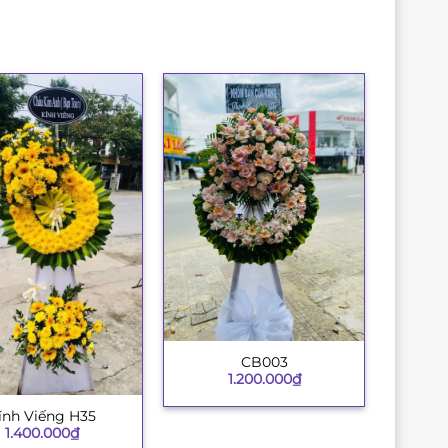
CB003
+
1.200.000
₫
ính Viếng H35
1.400.000
₫