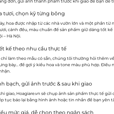
rạng đơn, gửi ảnh thành phẩm trước khi giao để bạn dễ t
 tươi, chọn kỹ từng bông
ày, hoa được nhập từ các nhà vườn lớn và một phần từ 
ươi, cánh đều, màu chuẩn để sản phẩm giữ dáng tốt kể 
i – Hà Nội.
ết kế theo nhu cầu thực tế
chỉ làm theo mẫu có sẵn, chúng tôi thường hỏi thêm về
rưng bày… để gợi ý kiểu hoa và tone màu phù hợp. Điều 
nhận.
h bạch, gửi ảnh trước & sau khi giao
khi giao, Hoagiare.vn sẽ chụp ảnh sản phẩm thực tế gửi 
iếp tục báo lại bằng hình ảnh hoặc tin nhắn để bạn yên 
ều mức giá, dễ chọn theo ngân sách