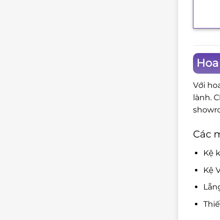
+
Hoa 
Với ho
lành. 
showro
Các 
Kệ k
Kệ V
Lẵn
Thi