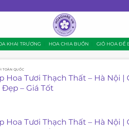
OA KHAI TRƯƠNG
HOA CHIA BUỒN
GIỎ HOA ĐỂ 
I TOÀN QUỐC
p Hoa Tươi Thạch Thất – Hà Nội |
 Đẹp – Giá Tốt
p Hoa Tươi Thạch Thất – Hà Nội |