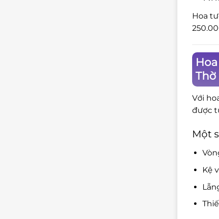
Hoa tư
250.00
Hoa 
Thờ
Với ho
được t
Một s
Vòng
Kệ v
Lẵng
Thiế