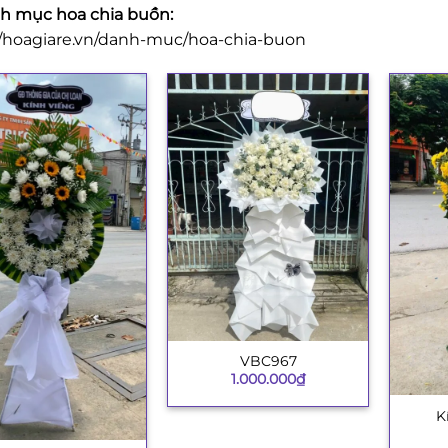
 mục hoa chia buồn:
//hoagiare.vn/danh-muc/hoa-chia-buon
VBC967
+
1.000.000
₫
K
+