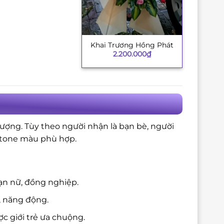
Khai Trương Hồng Phát
+
2.200.000
₫
tượng. Tùy theo người nhận là bạn bè, người
à tone màu phù hợp.
ạn nữ, đồng nghiệp.
, năng động.
c giới trẻ ưa chuộng.