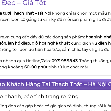
 Đẹp – Giá Tốt
a tươi Thạch Thất – Hà Nội
không chỉ là chọn một mẫu ho
re.vn luôn cố gắng tư vấn kỹ để mỗi sản phẩm giao đi 
re.vn cung cấp đầy đủ các dòng sản phẩm:
hoa sinh nhậ
uồn, lan hồ điệp, giỏ hoa nghệ thuật
cùng dịch vụ
điện h
Chúng tôi luôn ưu tiên hoa tươi, cắm chắc tay và giao 
a nhanh qua Hotline/Zalo:
0971.98.98.43
. Thông thường, 
rong khoảng
60–90 phút
tính từ lúc chốt mẫu.
ao Khách Hàng Tại Thạch Thất – Hà Nội 
o nhanh, báo tình trạng rõ ràng
ững đơn cần gấp hoặc có giờ giao cố định, chúng tôi lu