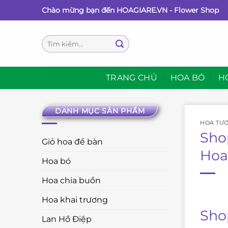
Bỏ
Chào mừng bạn đến HOAGIARE.VN - Flower Shop
qua
nội
Tìm
dung
kiếm:
TRANG CHỦ
HOA BÓ
H
DANH MỤC SẢN PHẨM
HOA TƯƠ
Sho
Giỏ hoa để bàn
Hoa
Hoa bó
Hoa chia buồn
Hoa khai trương
Sho
Lan Hồ Điệp