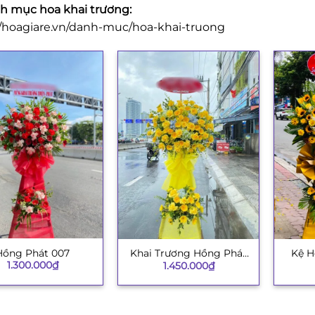
 mục hoa khai trương:
//hoagiare.vn/danh-muc/hoa-khai-truong
Hồng Phát 007
Khai Trương Hồng Phát
Kệ H
+
+
1.300.000
₫
1.450.000
₫
003