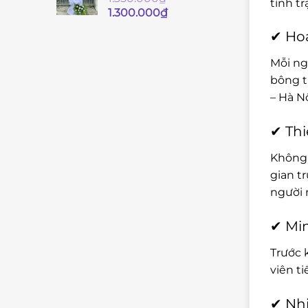
tình t
Giá
Giá
1.300.000
₫
gốc
hiện
✔ Hoa
là:
tại
1.350.000₫.
là:
Mỗi ng
1.300.000₫.
bông t
– Hà Nộ
✔ Thi
Không 
gian t
người 
✔ Min
Trước 
viên t
✔ Nhi