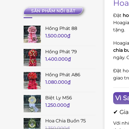
Hoa
SẢN PHẨM NỔI BẬT
Đặt
ho
Hoagia
Hồng Phát 88
tặng.
1.500.000
₫
Hoagia
chia b
Hồng Phát 79
ngày. 
1.400.000
₫
Đặt ho
Hồng Phát A86
giao t
1.080.000
₫
Vì S
Biệt Ly M56
1.250.000
₫
✔ Gia
Hoa Chia Buồn 75
Với nh
1.350.000
₫