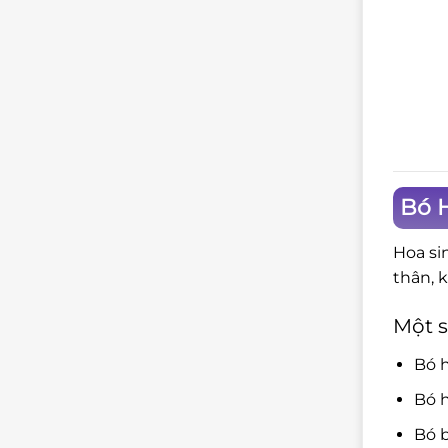
Bó H
Hoa si
thân, 
Một s
Bó 
Bó h
Bó b