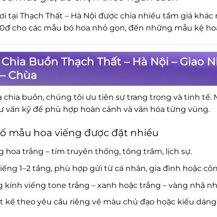
ơi tại Thạch Thất – Hà Nội được chia nhiều tầm giá khác
0đ cho các mẫu bó hoa nhỏ gọn, đến những mẫu kệ hoa 
Chia Buồn Thạch Thất – Hà Nội – Giao 
 – Chùa
a chia buồn, chúng tôi ưu tiên sự trang trọng và tinh tế.
ư vấn kỹ để phù hợp hoàn cảnh và văn hóa từng vùng.
ố mẫu hoa viếng được đặt nhiều
 hoa trắng – tím truyền thống, tông trầm, lịch sự.
iếng 1–2 tầng, phù hợp gửi từ cá nhân, gia đình hoặc côn
 kính viếng tone trắng – xanh hoặc trắng – vàng nhã nh
t kế theo yêu cầu riêng về màu chủ đạo hoặc kiểu dáng