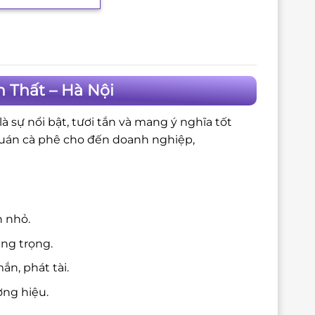
 Thất – Hà Nội
 sự nổi bật, tươi tắn và mang ý nghĩa tốt
quán cà phê cho đến doanh nghiệp,
n nhỏ.
ang trọng.
n, phát tài.
ng hiệu.