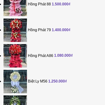
Hồng Phát 88
1.500.000
₫
Hồng Phát 79
1.400.000
₫
Hồng Phát A86
1.080.000
₫
Biệt Ly M56
1.250.000
₫
Giá
Giá
gốc
hiện