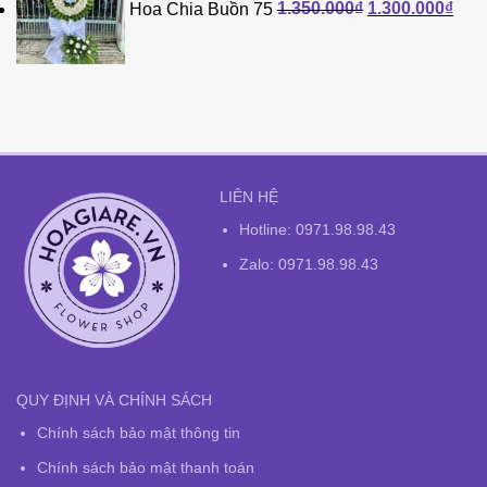
Hoa Chia Buồn 75
1.350.000
₫
1.300.000
₫
là:
tại
1.350.000₫.
là:
1.30
LIÊN HỆ
Hotline:
0971.98.98.43
Zalo: 0971.98.98.43
QUY ĐỊNH VÀ CHÍNH SÁCH
Chính sách bảo mật thông tin
Chính sách bảo mật thanh toán