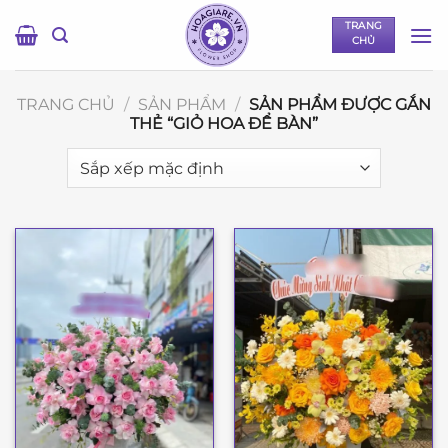
Bỏ
TRANG
qua
CHỦ
nội
dung
TRANG CHỦ
/
SẢN PHẨM
/
SẢN PHẨM ĐƯỢC GẮN
THẺ “GIỎ HOA ĐỂ BÀN”