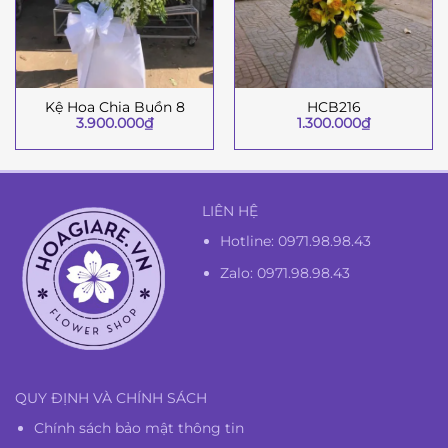
Kệ Hoa Chia Buồn 8
HCB216
3.900.000
₫
1.300.000
₫
LIÊN HỆ
Hotline:
0971.98.98.43
Zalo: 0971.98.98.43
QUY ĐỊNH VÀ CHÍNH SÁCH
Chính sách bảo mật thông tin