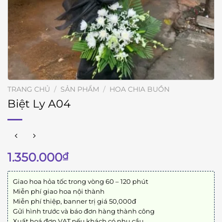
TRANG CHỦ
/
SẢN PHẨM
/
HOA CHIA BUỒN
Biệt Ly A04
1.350.000
₫
Giao hoa hỏa tốc trong vòng 60 – 120 phút
Miễn phí giao hoa nội thành
Miễn phí thiệp, banner trị giá 50,000đ
Gửi hình trước và báo đơn hàng thành công
Xuất hoá đơn VAT nếu khách có nhu cầu