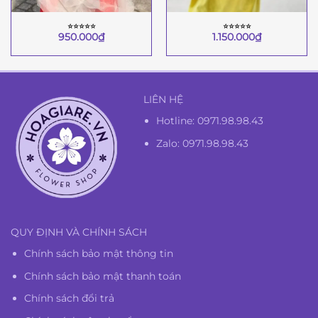
⭐︎⭐︎⭐︎⭐︎⭐︎
⭐︎⭐︎⭐︎⭐︎⭐︎
950.000
₫
1.150.000
₫
LIÊN HỆ
Hotline:
0971.98.98.43
Zalo: 0971.98.98.43
QUY ĐỊNH VÀ CHÍNH SÁCH
Chính sách bảo mật thông tin
Chính sách bảo mật thanh toán
Chính sách đổi trả