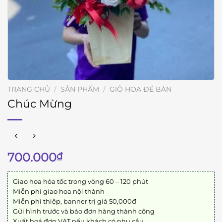
TRANG CHỦ
/
SẢN PHẨM
/
GIỎ HOA ĐỂ BÀN
Chúc Mừng
700.000
₫
Giao hoa hỏa tốc trong vòng 60 – 120 phút
Miễn phí giao hoa nội thành
Miễn phí thiệp, banner trị giá 50,000đ
Gửi hình trước và báo đơn hàng thành công
Xuất hoá đơn VAT nếu khách có nhu cầu