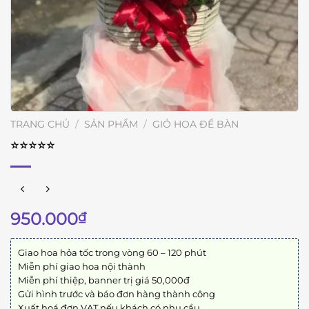
TRANG CHỦ
/
SẢN PHẨM
/
GIỎ HOA ĐỂ BÀN
⭐︎⭐︎⭐︎⭐︎⭐︎
950.000
₫
Giao hoa hỏa tốc trong vòng 60 – 120 phút
Miễn phí giao hoa nội thành
Miễn phí thiệp, banner trị giá 50,000đ
Gửi hình trước và báo đơn hàng thành công
Xuất hoá đơn VAT nếu khách có nhu cầu