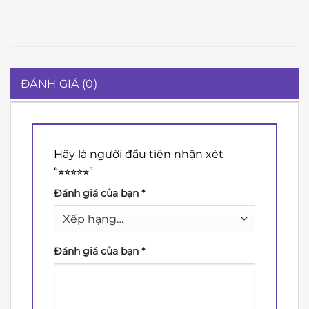
ĐÁNH GIÁ (0)
Hãy là người đầu tiên nhận xét
“⭐︎⭐︎⭐︎⭐︎⭐︎”
Đánh giá của bạn
*
Đánh giá của bạn
*