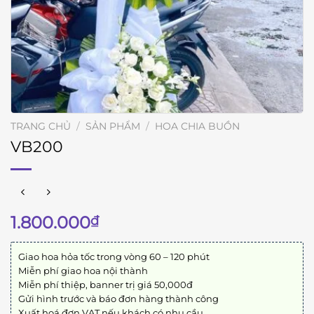
TRANG CHỦ
/
SẢN PHẨM
/
HOA CHIA BUỒN
VB200
1.800.000
₫
Giao hoa hỏa tốc trong vòng 60 – 120 phút
Miễn phí giao hoa nội thành
Miễn phí thiệp, banner trị giá 50,000đ
Gửi hình trước và báo đơn hàng thành công
Xuất hoá đơn VAT nếu khách có nhu cầu