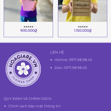
⭐︎⭐︎⭐︎⭐︎⭐︎
⭐︎⭐︎⭐︎⭐︎⭐︎
900.000
₫
1.150.000
₫
LIÊN HỆ
Hotline:
0971.98.98.43
Zalo: 0971.98.98.43
QUY ĐỊNH VÀ CHÍNH SÁCH
Chính sách bảo mật thông tin