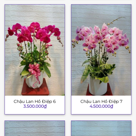
3.500.000₫.
là:
3.20
Chậu Lan Hồ Điệp 6
Chậu Lan Hồ Điệp 7
3.500.000
₫
4.500.000
₫