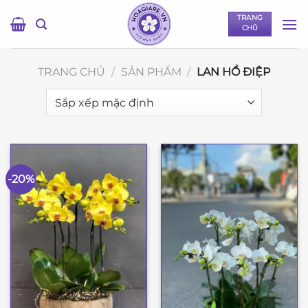
Bỏ
TRANG
qua
CHỦ
nội
dung
TRANG CHỦ
/
SẢN PHẨM
/
LAN HỒ ĐIỆP
-20%