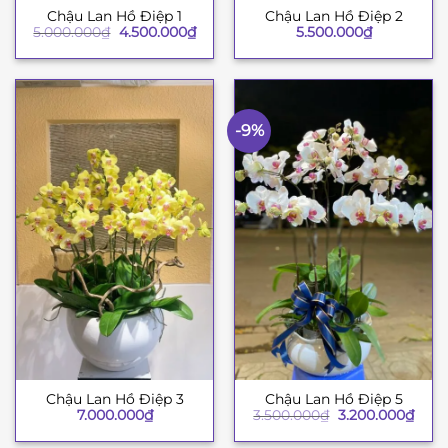
Chậu Lan Hồ Điệp 1
Chậu Lan Hồ Điệp 2
Giá
Giá
5.000.000
₫
4.500.000
₫
5.500.000
₫
gốc
hiện
là:
tại
5.000.000₫.
là:
4.500.000₫.
-9%
Chậu Lan Hồ Điệp 3
Chậu Lan Hồ Điệp 5
Giá
Giá
7.000.000
₫
3.500.000
₫
3.200.000
₫
gốc
hiện
là:
tại