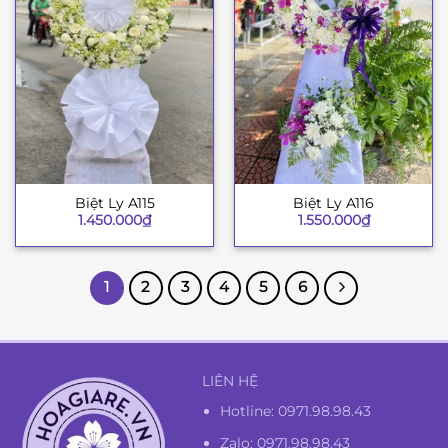
Biệt Ly A115
Biệt Ly A116
1.450.000
₫
1.550.000
₫
1
2
3
4
5
6
LIÊN HỆ
Hotline:
0971.98.98.43
Zalo: 0971.98.98.43