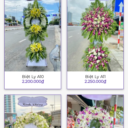
Biệt Ly A10
Biệt Ly A11
2.200.000
₫
2.250.000
₫