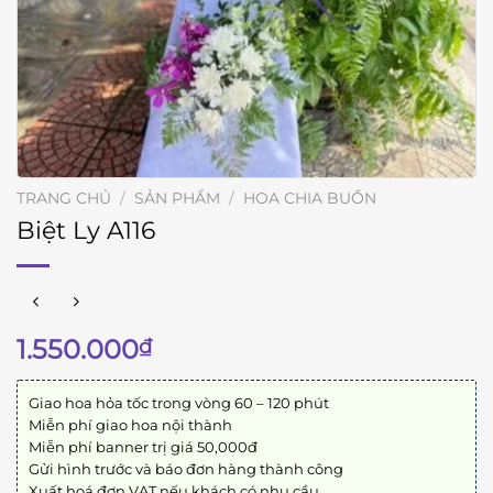
TRANG CHỦ
/
SẢN PHẨM
/
HOA CHIA BUỒN
Biệt Ly A116
1.550.000
₫
Giao hoa hỏa tốc trong vòng 60 – 120 phút
Miễn phí giao hoa nội thành
Miễn phí banner trị giá 50,000đ
Gửi hình trước và báo đơn hàng thành công
Xuất hoá đơn VAT nếu khách có nhu cầu