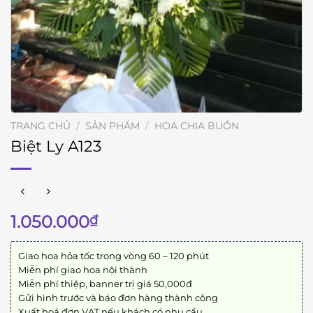
TRANG CHỦ
/
SẢN PHẨM
/
HOA CHIA BUỒN
Biệt Ly A123
1.050.000
₫
Giao hoa hỏa tốc trong vòng 60 – 120 phút
Miễn phí giao hoa nội thành
Miễn phí thiệp, banner trị giá 50,000đ
Gửi hình trước và báo đơn hàng thành công
Xuất hoá đơn VAT nếu khách có nhu cầu