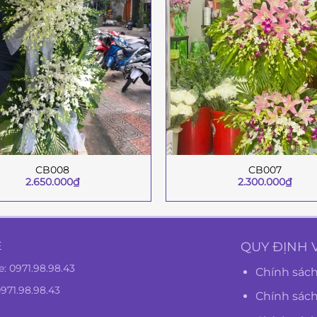
CB008
CB007
+
2.650.000
₫
2.300.000
₫
Ệ
QUY ĐỊNH 
e:
0971.98.98.43
Chính sách
0971.98.98.43
Chính sác