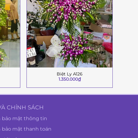
Biệt Ly A126
+
+
1.350.000
₫
VÀ CHÍNH SÁCH
 bảo mật thông tin
h bảo mật thanh toán