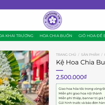
OA KHAI TRƯƠNG
HOA CHIA BUỒN
GIỎ HOA ĐỂ 
TRANG CHỦ
/
SẢN PHẨM
/
Kệ Hoa Chia Bu
2.500.000
₫
Giao hoa hỏa tốc trong vòng 6
Miễn phí giao hoa nội thành
Miễn phí thiệp, banner trị giá
Gửi hình trước và báo đơn hà