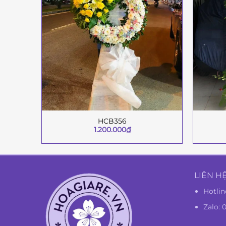
HCB356
+
+
1.200.000
₫
LIÊN H
Hotlin
Zalo: 