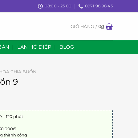
08:00 - 23:00
0971.98.98.43
GIỎ HÀNG /
0
₫
BÀN
LAN HỒ ĐIỆP
BLOG
HOA CHIA BUỒN
ồn 9
0 – 120 phút
 50,000đ
ng thành công