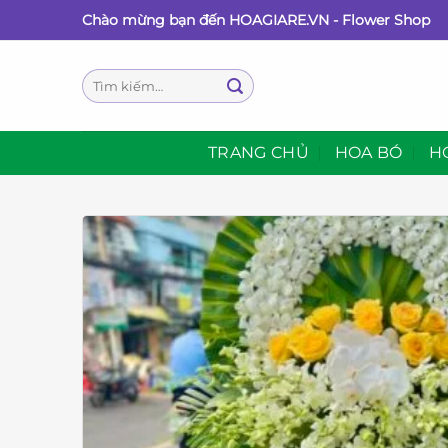
Bỏ
Chào mừng bạn đến HOAGIARE.VN - Flower Shop
qua
nội
Tìm
dung
kiếm:
TRANG CHỦ
HOA BÓ
H