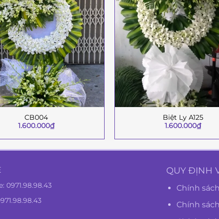
CB004
Biệt Ly A125
+
1.600.000
₫
1.600.000
₫
Ệ
QUY ĐỊNH 
e:
0971.98.98.43
Chính sách
0971.98.98.43
Chính sác