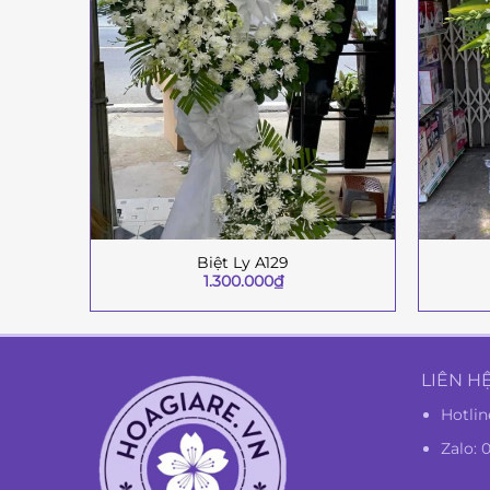
Biệt Ly A129
+
+
1.300.000
₫
LIÊN H
Hotlin
Zalo: 