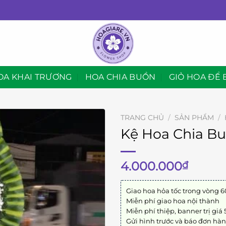
OA KHAI TRƯƠNG
HOA CHIA BUỒN
GIỎ HOA ĐỂ 
TRANG CHỦ
/
SẢN PHẨM
/
Kệ Hoa Chia Bu
4.000.000
₫
Giao hoa hỏa tốc trong vòng 6
Miễn phí giao hoa nội thành
Miễn phí thiệp, banner trị giá
Gửi hình trước và báo đơn hà