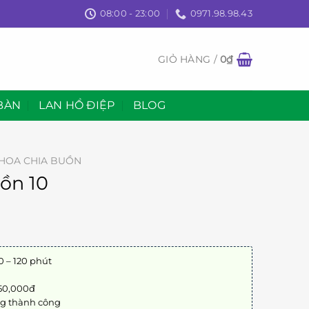
08:00 - 23:00
0971.98.98.43
GIỎ HÀNG /
0
₫
BÀN
LAN HỒ ĐIỆP
BLOG
HOA CHIA BUỒN
ồn 10
0 – 120 phút
 50,000đ
ng thành công