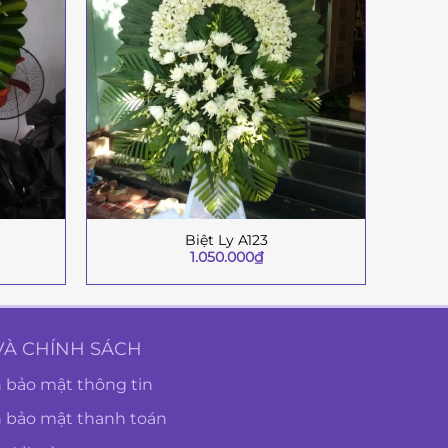
Biệt Ly A123
+
+
1.050.000
₫
VÀ CHÍNH SÁCH
 bảo mật thông tin
h bảo mật thanh toán