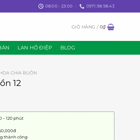
08:00 - 23:00
0971.98.98.43
GIỎ HÀNG /
0
₫
BÀN
LAN HỒ ĐIỆP
BLOG
HOA CHIA BUỒN
ồn 12
0 – 120 phút
 50,000đ
ng thành công