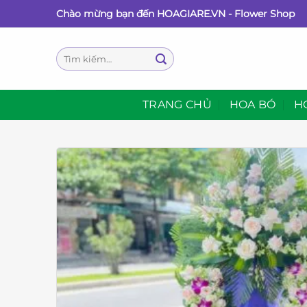
Bỏ
Chào mừng bạn đến HOAGIARE.VN - Flower Shop
qua
nội
Tìm
dung
kiếm:
TRANG CHỦ
HOA BÓ
H