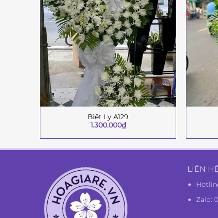
Biệt Ly A129
+
+
1.300.000
₫
LIÊN H
Hotlin
Zalo: 