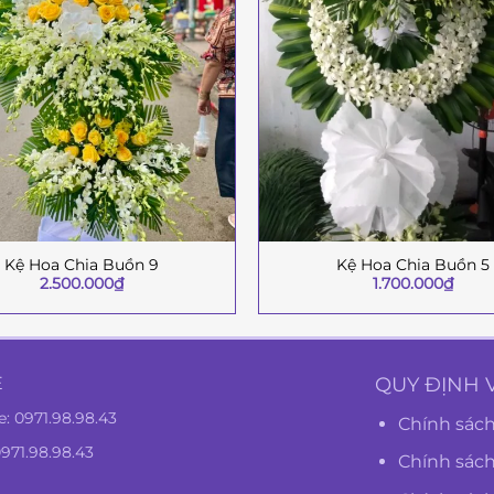
Kệ Hoa Chia Buồn 9
Kệ Hoa Chia Buồn 5
+
2.500.000
₫
1.700.000
₫
Ệ
QUY ĐỊNH 
e:
0971.98.98.43
Chính sách
0971.98.98.43
Chính sác