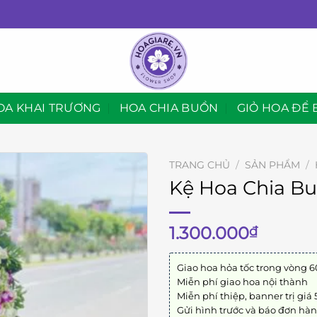
OA KHAI TRƯƠNG
HOA CHIA BUỒN
GIỎ HOA ĐỂ 
TRANG CHỦ
/
SẢN PHẨM
/
Kệ Hoa Chia Bu
1.300.000
₫
Giao hoa hỏa tốc trong vòng 6
Miễn phí giao hoa nội thành
Miễn phí thiệp, banner trị giá
Gửi hình trước và báo đơn hà