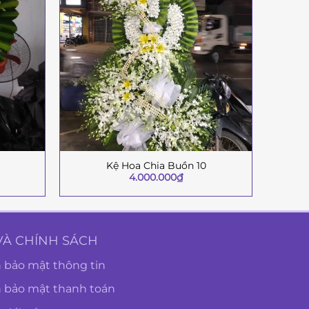
Kệ Hoa Chia Buồn 10
+
+
4.000.000
₫
VÀ CHÍNH SÁCH
 bảo mật thông tin
h bảo mật thanh toán