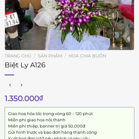
TRANG CHỦ
/
SẢN PHẨM
/
HOA CHIA BUỒN
Biệt Ly A126
1.350.000
₫
Giao hoa hỏa tốc trong vòng 60 – 120 phút
Miễn phí giao hoa nội thành
Miễn phí thiệp, banner trị giá 50,000đ
Gửi hình trước và báo đơn hàng thành công
Xuất hoá đơn VAT nếu khách có nhu cầu