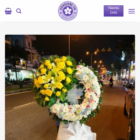
Bỏ
TRANG
qua
CHỦ
nội
dung