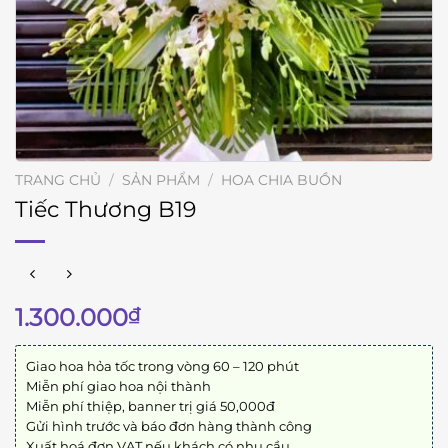
TRANG CHỦ
/
SẢN PHẨM
/
HOA CHIA BUỒN
Tiếc Thương B19
1.300.000
₫
Giao hoa hỏa tốc trong vòng 60 – 120 phút
Miễn phí giao hoa nội thành
Miễn phí thiệp, banner trị giá 50,000đ
Gửi hình trước và báo đơn hàng thành công
Xuất hoá đơn VAT nếu khách có nhu cầu