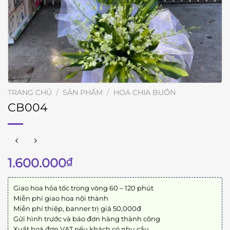
TRANG CHỦ
/
SẢN PHẨM
/
HOA CHIA BUỒN
CB004
1.600.000
₫
Giao hoa hỏa tốc trong vòng 60 – 120 phút
Miễn phí giao hoa nội thành
Miễn phí thiệp, banner trị giá 50,000đ
Gửi hình trước và báo đơn hàng thành công
Xuất hoá đơn VAT nếu khách có nhu cầu