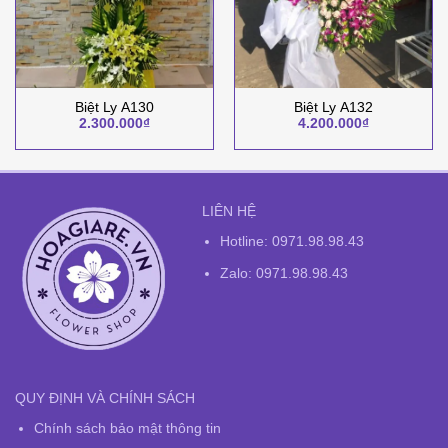
Biệt Ly A130
Biệt Ly A132
2.300.000
₫
4.200.000
₫
LIÊN HỆ
Hotline:
0971.98.98.43
Zalo: 0971.98.98.43
QUY ĐỊNH VÀ CHÍNH SÁCH
Chính sách bảo mật thông tin