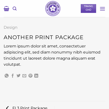
Bỏ
TRANG
qua
CHỦ
nội
dung
Design
ANOTHER PRINT PACKAGE
Lorem ipsum dolor sit amet, consectetuer
adipiscing elit, sed diam nonummy nibh euismod
tincidunt ut laoreet dolore magna aliquam erat
volutpat.
FL3 Print Package