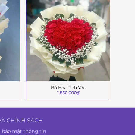
Bó Hoa Tình Yêu
+
+
1.850.000
₫
VÀ CHÍNH SÁCH
 bảo mật thông tin