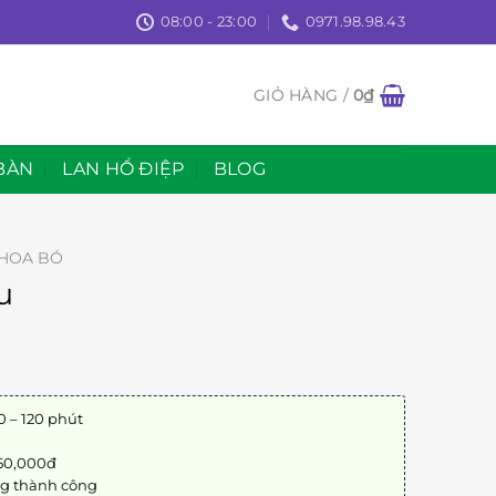
08:00 - 23:00
0971.98.98.43
GIỎ HÀNG /
0
₫
BÀN
LAN HỒ ĐIỆP
BLOG
HOA BÓ
u
0 – 120 phút
 50,000đ
ng thành công