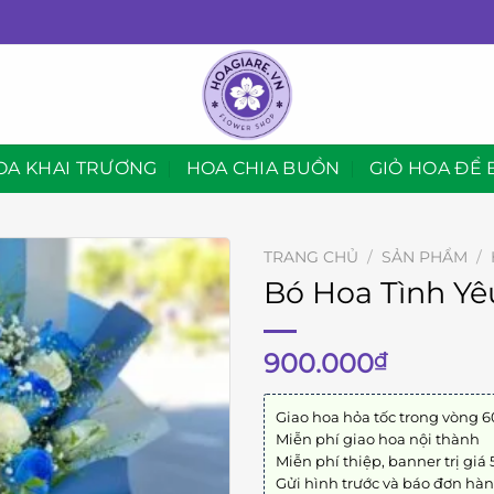
OA KHAI TRƯƠNG
HOA CHIA BUỒN
GIỎ HOA ĐỂ 
TRANG CHỦ
/
SẢN PHẨM
/
Bó Hoa Tình Yê
900.000
₫
Giao hoa hỏa tốc trong vòng 6
Miễn phí giao hoa nội thành
Miễn phí thiệp, banner trị giá
Gửi hình trước và báo đơn hà