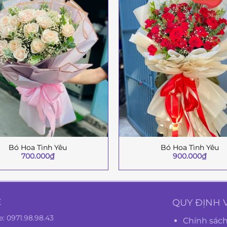
Bó Hoa Tình Yêu
Bó Hoa Tình Yêu
+
700.000
₫
900.000
₫
Ệ
QUY ĐỊNH 
e:
0971.98.98.43
Chính sách