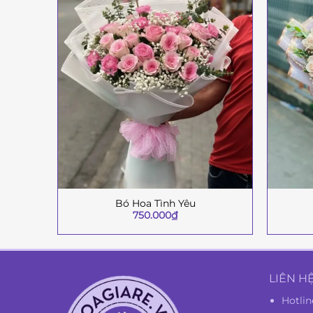
Bó Hoa Tình Yêu
+
+
750.000
₫
LIÊN H
Hotlin