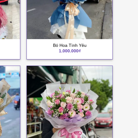
+
Bó Hoa Tình Yêu
1.000.000
₫