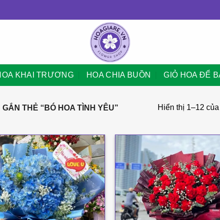
HOA KHAI TRƯƠNG
HOA CHIA BUỒN
GIỎ HOA ĐỂ 
Hiển thị 1–12 của
GẮN THẺ “BÓ HOA TÌNH YÊU”