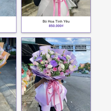
+
Bó Hoa Tình Yêu
850.000
₫