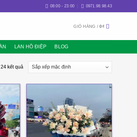
08:00 - 23:00
0971.98.98.43
GIỎ HÀNG /
0
₫
BÀN
LAN HỒ ĐIỆP
BLOG
 24 kết quả