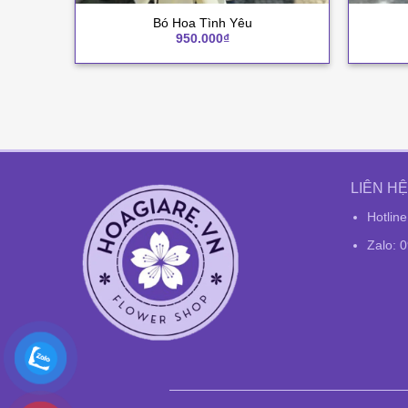
+
+
Bó Hoa Tình Yêu
950.000
₫
LIÊN HỆ
Hotlin
Zalo: 