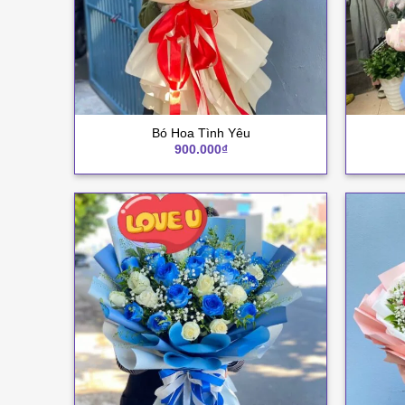
+
+
Bó Hoa Tình Yêu
900.000
₫