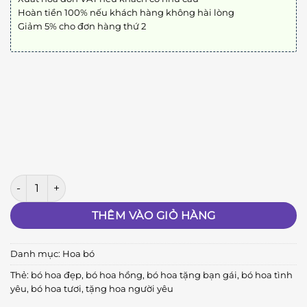
Hoàn tiền 100% nếu khách hàng không hài lòng
Giảm 5% cho đơn hàng thứ 2
Bó Hoa Tình Yêu số lượng
THÊM VÀO GIỎ HÀNG
Danh mục:
Hoa bó
Thẻ:
bó hoa đẹp
,
bó hoa hồng
,
bó hoa tặng bạn gái
,
bó hoa tình
yêu
,
bó hoa tươi
,
tặng hoa người yêu