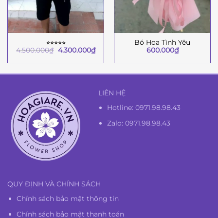
⭐︎⭐︎⭐︎⭐︎⭐︎
Bó Hoa Tình Yêu
Giá
Giá
4.500.000
₫
4.300.000
₫
600.000
₫
gốc
hiện
là:
tại
4.500.000₫.
là:
4.300.000₫.
LIÊN HỆ
Hotline:
0971.98.98.43
Zalo: 0971.98.98.43
QUY ĐỊNH VÀ CHÍNH SÁCH
Chính sách bảo mật thông tin
Chính sách bảo mật thanh toán