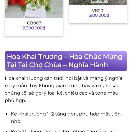
VB201
1.800.000
₫
CB007
2.300.000
₫
Hoa Khai Trương – Hoa Chúc Mừng
Tại Tại Chợ Chùa – Nghĩa Hành
Hoa khai trương cần tươi, nổi bật và mang ý nghĩa
may mắn. Tùy không gian trưng bày và ngân sách,
chúng tôi sẽ gợi ý loại kệ, chiều cao và tone màu
phù hợp.
Kệ khai trương 1–2 tầng gọn, phù hợp mặt tiền
nhỏ.
Kệ VIP nhiều tầng với hoa nhập, tạo cảm giác