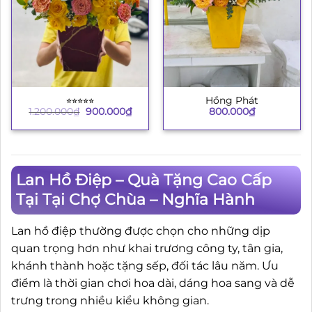
⭐︎⭐︎⭐︎⭐︎⭐︎
Hồng Phát
Giá
Giá
1.200.000
₫
900.000
₫
800.000
₫
gốc
hiện
là:
tại
1.200.000₫.
là:
900.000₫.
Lan Hồ Điệp – Quà Tặng Cao Cấp
Tại Tại Chợ Chùa – Nghĩa Hành
Lan hồ điệp thường được chọn cho những dịp
quan trọng hơn như khai trương công ty, tân gia,
khánh thành hoặc tặng sếp, đối tác lâu năm. Ưu
điểm là thời gian chơi hoa dài, dáng hoa sang và dễ
trưng trong nhiều kiểu không gian.