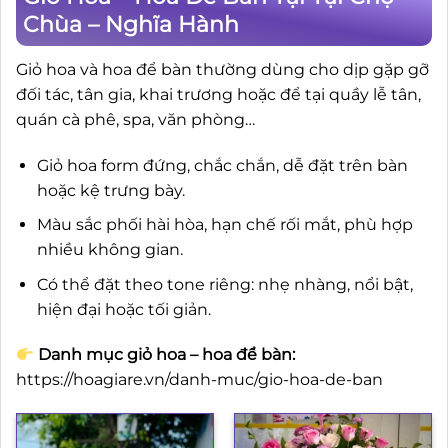
Chùa – Nghĩa Hành
Giỏ hoa và hoa để bàn thường dùng cho dịp gặp gỡ
đối tác, tân gia, khai trương hoặc để tại quầy lễ tân,
quán cà phê, spa, văn phòng…
Giỏ hoa form đứng, chắc chắn, dễ đặt trên bàn
hoặc kệ trưng bày.
Màu sắc phối hài hòa, hạn chế rối mắt, phù hợp
nhiều không gian.
Có thể đặt theo tone riêng: nhẹ nhàng, nổi bật,
hiện đại hoặc tối giản.
Danh mục giỏ hoa – hoa để bàn:
https://hoagiare.vn/danh-muc/gio-hoa-de-ban