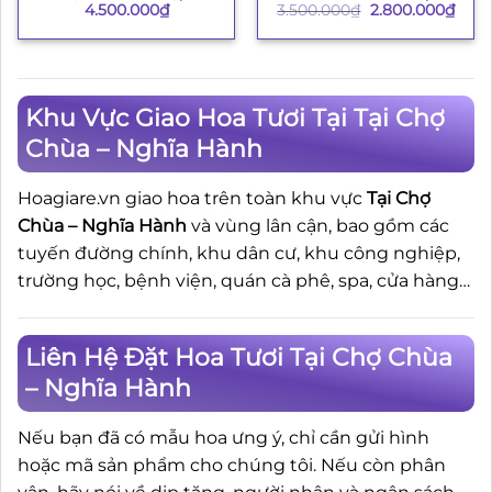
Giá
Giá
3.500.000
₫
2.800.000
₫
4.500.000
₫
gốc
hiện
là:
tại
3.500.000₫.
là:
2.80
Khu Vực Giao Hoa Tươi Tại Tại Chợ
Chùa – Nghĩa Hành
Hoagiare.vn giao hoa trên toàn khu vực
Tại Chợ
Chùa – Nghĩa Hành
và vùng lân cận, bao gồm các
tuyến đường chính, khu dân cư, khu công nghiệp,
trường học, bệnh viện, quán cà phê, spa, cửa hàng…
Liên Hệ Đặt Hoa Tươi Tại Chợ Chùa
– Nghĩa Hành
Nếu bạn đã có mẫu hoa ưng ý, chỉ cần gửi hình
hoặc mã sản phẩm cho chúng tôi. Nếu còn phân