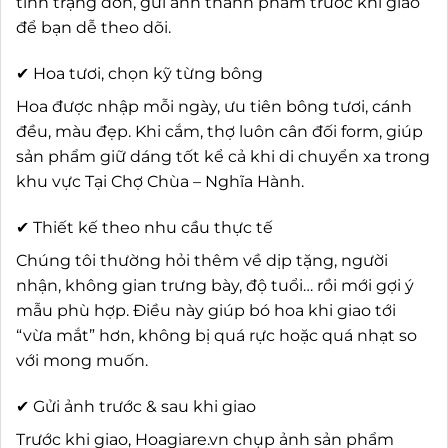
tình trạng đơn, gửi ảnh thành phẩm trước khi giao
để bạn dễ theo dõi.
✔ Hoa tươi, chọn kỹ từng bông
Hoa được nhập mỗi ngày, ưu tiên bông tươi, cánh
đều, màu đẹp. Khi cắm, thợ luôn cân đối form, giúp
sản phẩm giữ dáng tốt kể cả khi di chuyển xa trong
khu vực Tại Chợ Chùa – Nghĩa Hành.
✔ Thiết kế theo nhu cầu thực tế
Chúng tôi thường hỏi thêm về dịp tặng, người
nhận, không gian trưng bày, độ tuổi… rồi mới gợi ý
mẫu phù hợp. Điều này giúp bó hoa khi giao tới
“vừa mắt” hơn, không bị quá rực hoặc quá nhạt so
với mong muốn.
✔ Gửi ảnh trước & sau khi giao
Trước khi giao, Hoagiare.vn chụp ảnh sản phẩm