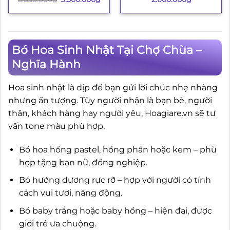
gốc
hiện
là:
tại
3.850.000₫.
là:
3.500.000₫.
Bó Hoa Sinh Nhật Tại Chợ Chùa –
Nghĩa Hành
Hoa sinh nhật là dịp để bạn gửi lời chúc nhẹ nhàng
nhưng ấn tượng. Tùy người nhận là bạn bè, người
thân, khách hàng hay người yêu, Hoagiare.vn sẽ tư
vấn tone màu phù hợp.
Bó hoa hồng pastel, hồng phấn hoặc kem – phù
hợp tặng bạn nữ, đồng nghiệp.
Bó hướng dương rực rỡ – hợp với người có tính
cách vui tươi, năng động.
Bó baby trắng hoặc baby hồng – hiện đại, được
giới trẻ ưa chuộng.