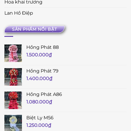
Hoa khai trương
Lan Hồ Điệp
SẢN PHẨM NỔI BẬT
Hồng Phát 88
1.500.000
₫
Hồng Phát 79
1.400.000
₫
Hồng Phát A86
1.080.000
₫
Biệt Ly M56
1.250.000
₫