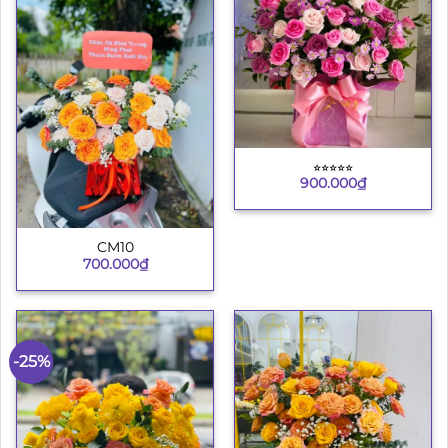
⭐︎⭐︎⭐︎⭐︎⭐︎
900.000
₫
CM10
700.000
₫
-25%