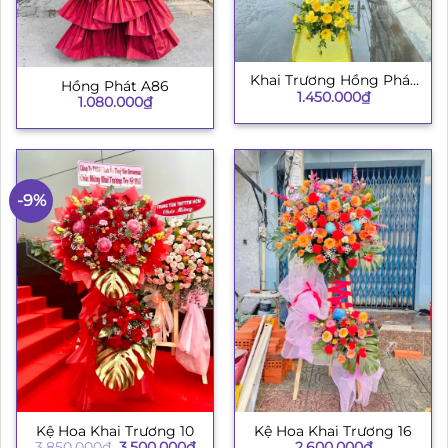
Khai Trương Hồng Phát
Hồng Phát A86
1.450.000
₫
003
1.080.000
₫
-9%
Kệ Hoa Khai Trương 10
Kệ Hoa Khai Trương 16
Giá
Giá
3.850.000
₫
3.500.000
₫
2.600.000
₫