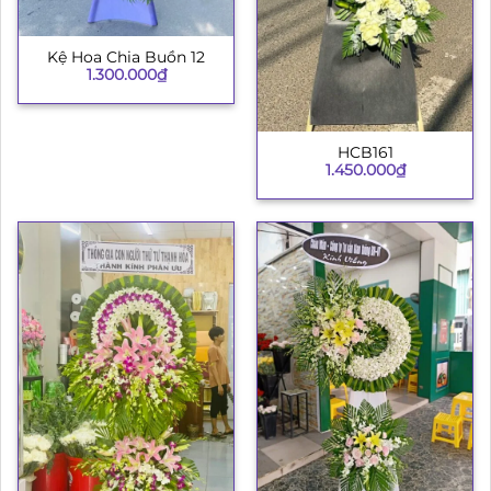
Kệ Hoa Chia Buồn 12
1.300.000
₫
HCB161
1.450.000
₫