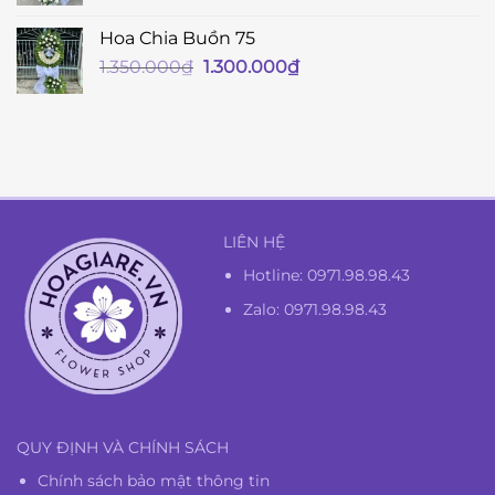
Hoa Chia Buồn 75
Giá
Giá
1.350.000
₫
1.300.000
₫
gốc
hiện
là:
tại
1.350.000₫.
là:
1.300.000₫.
LIÊN HỆ
Hotline:
0971.98.98.43
Zalo: 0971.98.98.43
QUY ĐỊNH VÀ CHÍNH SÁCH
Chính sách bảo mật thông tin