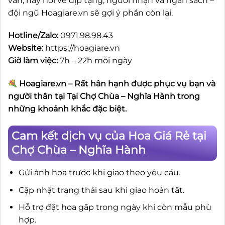
vân, hãy nói về dịp tặng, người nhận và ngân sách –
đội ngũ Hoagiare.vn sẽ gợi ý phần còn lại.
Hotline/Zalo:
0971.98.98.43
Website:
https://hoagiare.vn
Giờ làm việc:
7h – 22h mỗi ngày
Hoagiare.vn – Rất hân hạnh được phục vụ bạn và
người thân tại Tại Chợ Chùa – Nghĩa Hành trong
những khoảnh khắc đặc biệt.
Cam kết dịch vụ của Hoa Giá Rẻ tại
Chợ Chùa – Nghĩa Hành
Gửi ảnh hoa trước khi giao theo yêu cầu.
Cập nhật trạng thái sau khi giao hoàn tất.
Hỗ trợ đặt hoa gấp trong ngày khi còn mẫu phù
hợp.