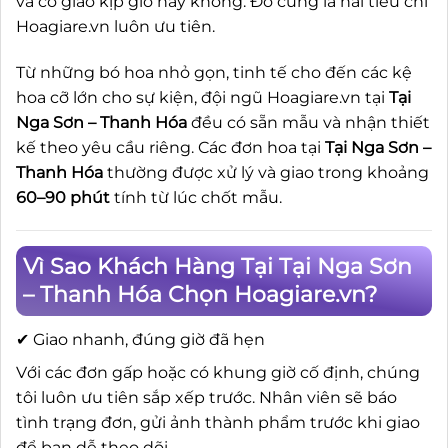
và có giao kịp giờ hay không. Đó cũng là hai tiêu chí
Hoagiare.vn luôn ưu tiên.
Từ những bó hoa nhỏ gọn, tinh tế cho đến các kệ
hoa cỡ lớn cho sự kiện, đội ngũ Hoagiare.vn tại
Tại
Nga Sơn – Thanh Hóa
đều có sẵn mẫu và nhận thiết
kế theo yêu cầu riêng. Các đơn hoa tại
Tại Nga Sơn –
Thanh Hóa
thường được xử lý và giao trong khoảng
60–90 phút
tính từ lúc chốt mẫu.
Vì Sao Khách Hàng Tại Tại Nga Sơn
– Thanh Hóa Chọn Hoagiare.vn?
✔ Giao nhanh, đúng giờ đã hẹn
Với các đơn gấp hoặc có khung giờ cố định, chúng
tôi luôn ưu tiên sắp xếp trước. Nhân viên sẽ báo
tình trạng đơn, gửi ảnh thành phẩm trước khi giao
để bạn dễ theo dõi.