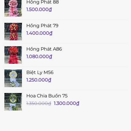
Hồng Phát 88
1.500.000
₫
Hồng Phát 79
1.400.000
₫
Hồng Phát A86
1.080.000
₫
Biệt Ly M56
1.250.000
₫
Hoa Chia Buồn 75
Giá
Giá
1.350.000
₫
1.300.000
₫
gốc
hiện
là:
tại
1.350.000₫.
là:
1.300.000₫.