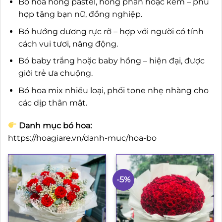
Bó hoa hồng pastel, hồng phấn hoặc kem – phù
hợp tặng bạn nữ, đồng nghiệp.
Bó hướng dương rực rỡ – hợp với người có tính
cách vui tươi, năng động.
Bó baby trắng hoặc baby hồng – hiện đại, được
giới trẻ ưa chuộng.
Bó hoa mix nhiều loại, phối tone nhẹ nhàng cho
các dịp thân mật.
Danh mục bó hoa:
https://hoagiare.vn/danh-muc/hoa-bo
-5%