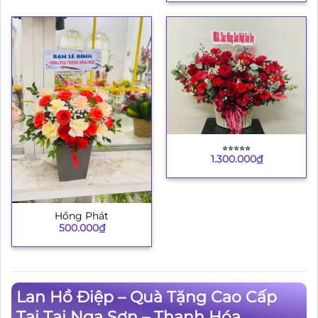
⭐︎⭐︎⭐︎⭐︎⭐︎
1.300.000
₫
Hồng Phát
500.000
₫
Lan Hồ Điệp – Quà Tặng Cao Cấp
Tại Tại Nga Sơn – Thanh Hóa