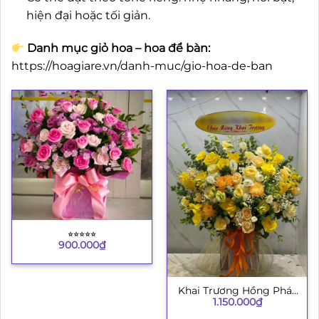
hiện đại hoặc tối giản.
Danh mục giỏ hoa – hoa để bàn:
https://hoagiare.vn/danh-muc/gio-hoa-de-ban
⭐︎⭐︎⭐︎⭐︎⭐︎
900.000
₫
Khai Trương Hồng Phát
1.150.000
₫
8