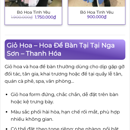
Bó Hoa Tình Yêu
Bó Hoa Tình Yêu
Giá
Giá
900.000
₫
1.900.000
₫
1.750.000
₫
gốc
hiện
là:
tại
1.900.000₫.
là:
1.750.000₫.
Giỏ Hoa – Hoa Để Bàn Tại Tại Nga
Sơn – Thanh Hóa
Giỏ hoa và hoa để bàn thường dùng cho dịp gặp gỡ
đối tác, tân gia, khai trương hoặc để tại quầy lễ tân,
quán cà phê, spa, văn phòng…
Giỏ hoa form đứng, chắc chắn, dễ đặt trên bàn
hoặc kệ trưng bày.
Màu sắc phối hài hòa, hạn chế rối mắt, phù hợp
nhiều không gian.
Có thể đặt theo tone riêng: nhẹ nhàng, nổi bật,