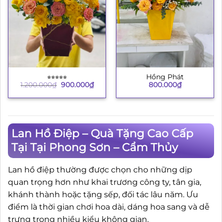
⭐︎⭐︎⭐︎⭐︎⭐︎
Hồng Phát
Giá
Giá
1.200.000
₫
900.000
₫
800.000
₫
gốc
hiện
là:
tại
1.200.000₫.
là:
900.000₫.
Lan Hồ Điệp – Quà Tặng Cao Cấp
Tại Tại Phong Sơn – Cẩm Thủy
Lan hồ điệp thường được chọn cho những dịp
quan trọng hơn như khai trương công ty, tân gia,
khánh thành hoặc tặng sếp, đối tác lâu năm. Ưu
điểm là thời gian chơi hoa dài, dáng hoa sang và dễ
trưng trong nhiều kiểu không gian.