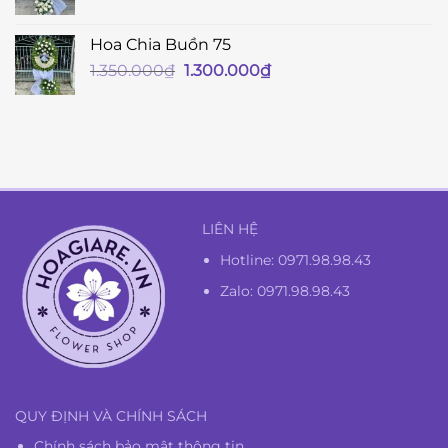
Hoa Chia Buồn 75
Giá
Giá
1.350.000
₫
1.300.000
₫
gốc
hiện
là:
tại
1.350.000₫.
là:
1.300.000₫.
LIÊN HỆ
Hotline:
0971.98.98.43
Zalo: 0971.98.98.43
QUY ĐỊNH VÀ CHÍNH SÁCH
Chính sách bảo mật thông tin