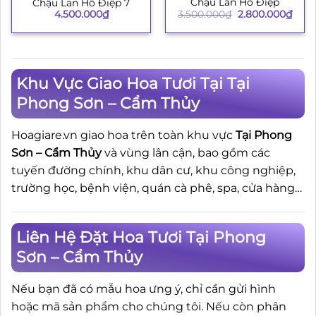
Chậu Lan Hồ Điệp
Chậu Lan Hồ Điệp 7
Giá
Giá
3.500.000
₫
2.800.000
₫
4.500.000
₫
gốc
hiện
là:
tại
3.500.000₫.
là:
2.80
Khu Vực Giao Hoa Tươi Tại Tại
Phong Sơn – Cẩm Thủy
Hoagiare.vn giao hoa trên toàn khu vực
Tại Phong
Sơn – Cẩm Thủy
và vùng lân cận, bao gồm các
tuyến đường chính, khu dân cư, khu công nghiệp,
trường học, bệnh viện, quán cà phê, spa, cửa hàng…
Liên Hệ Đặt Hoa Tươi Tại Phong
Sơn – Cẩm Thủy
Nếu bạn đã có mẫu hoa ưng ý, chỉ cần gửi hình
hoặc mã sản phẩm cho chúng tôi. Nếu còn phân