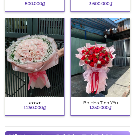
800.000
₫
3.600.000
₫
⭐︎⭐︎⭐︎⭐︎⭐︎
Bó Hoa Tình Yêu
1.250.000
₫
1.250.000
₫