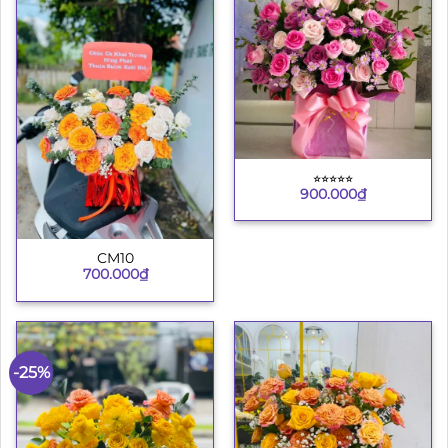
⭐︎⭐︎⭐︎⭐︎⭐︎
900.000
₫
CM10
700.000
₫
-25%