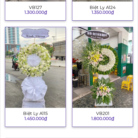
VB127
Biệt Ly A124
1.300.000
₫
1.350.000
₫
Biệt Ly A115
VB201
1.450.000
₫
1.800.000
₫