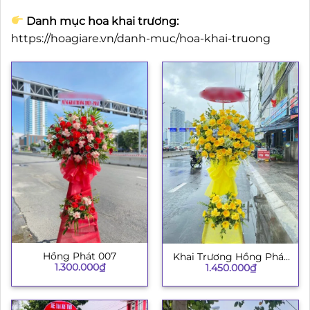
Danh mục hoa khai trương:
https://hoagiare.vn/danh-muc/hoa-khai-truong
Hồng Phát 007
Khai Trương Hồng Phát
1.300.000
₫
1.450.000
₫
003