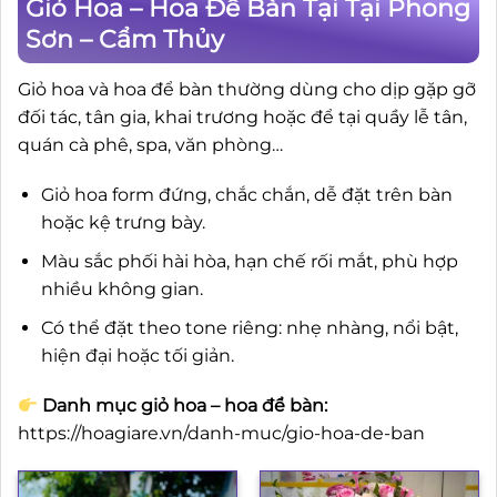
Giỏ Hoa – Hoa Để Bàn Tại Tại Phong
Sơn – Cẩm Thủy
Giỏ hoa và hoa để bàn thường dùng cho dịp gặp gỡ
đối tác, tân gia, khai trương hoặc để tại quầy lễ tân,
quán cà phê, spa, văn phòng…
Giỏ hoa form đứng, chắc chắn, dễ đặt trên bàn
hoặc kệ trưng bày.
Màu sắc phối hài hòa, hạn chế rối mắt, phù hợp
nhiều không gian.
Có thể đặt theo tone riêng: nhẹ nhàng, nổi bật,
hiện đại hoặc tối giản.
Danh mục giỏ hoa – hoa để bàn:
https://hoagiare.vn/danh-muc/gio-hoa-de-ban