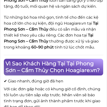
Phong Sơn – Cẩm Thủy
luôn sẵn sàng gợi ý theo dịp
tặng, độ tuổi, mối quan hệ và ngân sách dự kiến.
Từ những bó hoa nhỏ gọn, tinh tế cho đến các kệ
hoa cỡ lớn cho sự kiện, đội ngũ Hoagiare.vn tại
Tại
Phong Sơn – Cẩm Thủy
đều có sẵn mẫu và nhận
thiết kế theo yêu cầu riêng. Các đơn hoa tại
Tại
Phong Sơn – Cẩm Thủy
thường được xử lý và giao
trong khoảng
60–90 phút
tính từ lúc chốt mẫu.
Vì Sao Khách Hàng Tại Tại Phong
Sơn – Cẩm Thủy Chọn Hoagiare.vn?
✔ Giao nhanh, đúng giờ đã hẹn
Với các đơn gấp hoặc có khung giờ cố định, chúng
tôi luôn ưu tiên sắp xếp trước. Nhân viên sẽ báo
tình trạng đơn, gửi ảnh thành phẩm trước khi giao
để bạn dễ theo dõi.