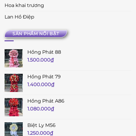
Hoa khai trương
Lan Hồ Điệp
SẢN PHẨM NỔI BẬT
Hồng Phát 88
1.500.000
₫
Hồng Phát 79
1.400.000
₫
Hồng Phát A86
1.080.000
₫
Biệt Ly M56
1.250.000
₫