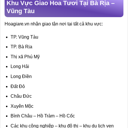
Khu Vực Giao Hoa Tươi Tại Bà Rịa –
Vũng Tàu
Hoagiare.vn nhận giao tận nơi tại tất cả khu vực:
TP. Vũng Tàu
TP. Bà Rịa
Thị xã Phú Mỹ
Long Hải
Long Điền
Đất Đỏ
Châu Đức
Xuyên Mộc
Bình Châu – Hồ Tràm – Hồ Cốc
Các khu công nghiệp – khu đô thị – khu du lịch ven