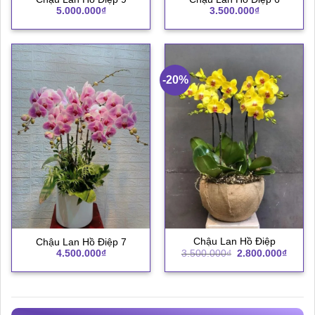
5.000.000
₫
3.500.000
₫
-20%
Chậu Lan Hồ Điệp
Chậu Lan Hồ Điệp 7
Giá
Giá
3.500.000
₫
2.800.000
₫
4.500.000
₫
gốc
hiện
là:
tại
3.500.000₫.
là:
2.800.