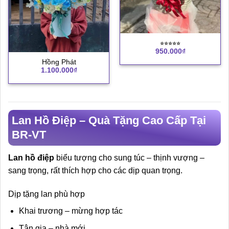
⭐︎⭐︎⭐︎⭐︎⭐︎
950.000
₫
Hồng Phát
1.100.000
₫
Lan Hồ Điệp – Quà Tặng Cao Cấp Tại
BR-VT
Lan hồ điệp
biểu tượng cho sung túc – thịnh vượng –
sang trọng, rất thích hợp cho các dịp quan trọng.
Dịp tặng lan phù hợp
Khai trương – mừng hợp tác
Tân gia – nhà mới