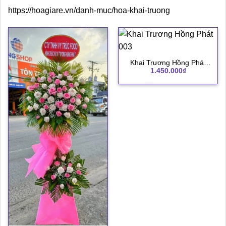
https://hoagiare.vn/danh-muc/hoa-khai-truong
Khai Trương Hồng Phát
1.450.000
₫
003