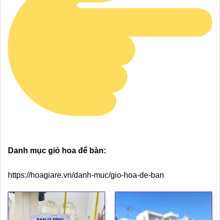
Danh mục giỏ hoa để bàn:
https://hoagiare.vn/danh-muc/gio-hoa-de-ban