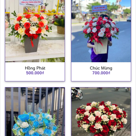
Hồng Phát
Chúc Mừng
500.000
₫
700.000
₫