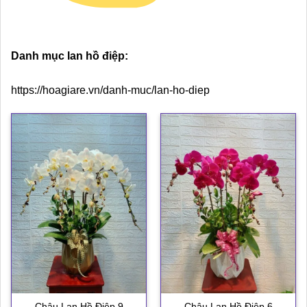
Danh mục lan hồ điệp:
https://hoagiare.vn/danh-muc/lan-ho-diep
Chậu Lan Hồ Điệp 9
Chậu Lan Hồ Điệp 6