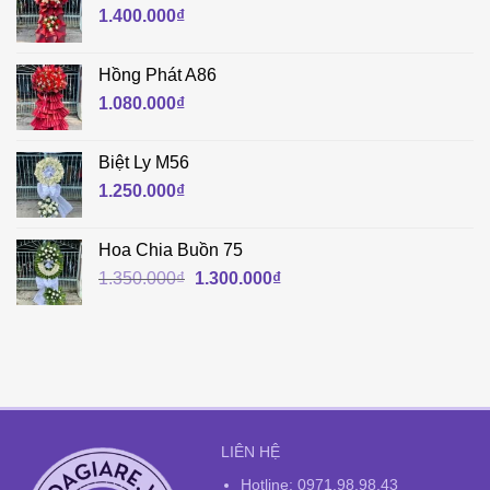
1.400.000
₫
Hồng Phát A86
1.080.000
₫
Biệt Ly M56
1.250.000
₫
Hoa Chia Buồn 75
Giá
Giá
1.350.000
₫
1.300.000
₫
gốc
hiện
là:
tại
1.350.000₫.
là:
1.300.000₫.
LIÊN HỆ
Hotline:
0971.98.98.43