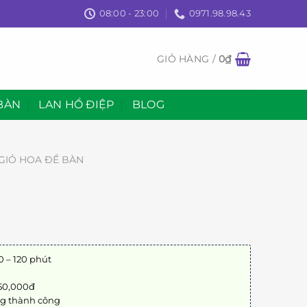
08:00 - 23:00
0971.98.98.43
GIỎ HÀNG /
0
₫
BÀN
LAN HỒ ĐIỆP
BLOG
GIỎ HOA ĐỂ BÀN
0 – 120 phút
 50,000đ
ng thành công