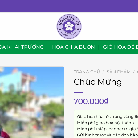
OA KHAI TRƯƠNG
HOA CHIA BUỒN
GIỎ HOA ĐỂ 
TRANG CHỦ
/
SẢN PHẨM
/
Chúc Mừng
700.000
₫
Giao hoa hỏa tốc trong vòng 6
Miễn phí giao hoa nội thành
Miễn phí thiệp, banner trị giá
Gửi hình trước và báo đơn hà