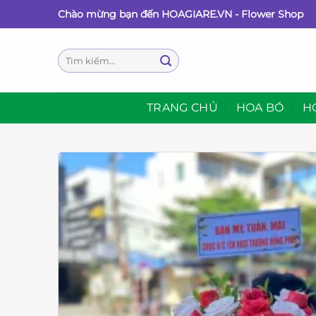
Bỏ
Chào mừng bạn đến HOAGIARE.VN - Flower Shop
qua
nội
Tìm
dung
kiếm:
TRANG CHỦ
HOA BÓ
H