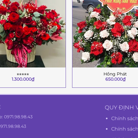
⭐︎⭐︎⭐︎⭐︎⭐︎
Hồng Phát
+
1.300.000
₫
650.000
₫
Ệ
QUY ĐỊNH 
e:
0971.98.98.43
Chính sách
0971.98.98.43
Chính sác