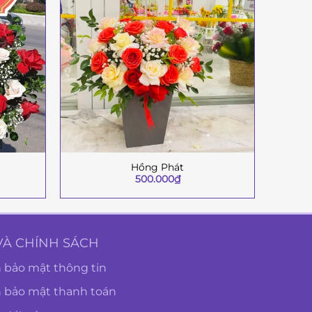
Hồng Phát
+
+
500.000
₫
VÀ CHÍNH SÁCH
 bảo mật thông tin
h bảo mật thanh toán