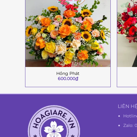
Hồng Phát
+
+
600.000
₫
LIÊN H
Hotlin
Zalo: 