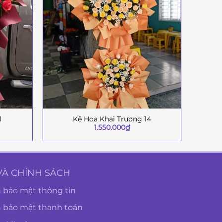
1
Kệ Hoa Khai Trương 14
+
+
1.550.000
₫
VÀ CHÍNH SÁCH
 bảo mật thông tin
h bảo mật thanh toán