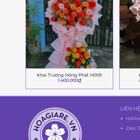
Khai Trương Hồng Phát H009
+
+
1.400.000
₫
LIÊN H
Hotlin
Zalo: 