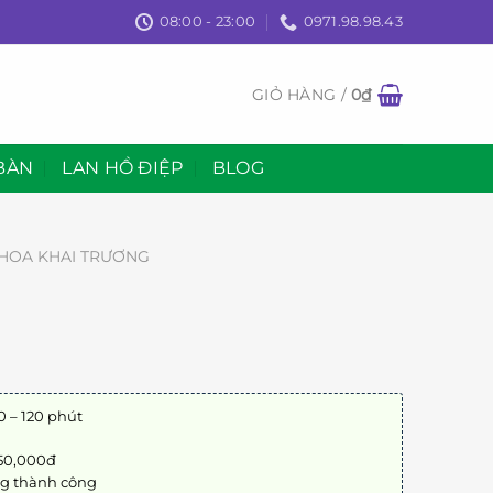
08:00 - 23:00
0971.98.98.43
GIỎ HÀNG /
0
₫
BÀN
LAN HỒ ĐIỆP
BLOG
HOA KHAI TRƯƠNG
0 – 120 phút
 50,000đ
ng thành công