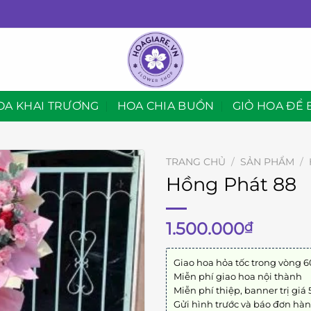
OA KHAI TRƯƠNG
HOA CHIA BUỒN
GIỎ HOA ĐỂ 
TRANG CHỦ
/
SẢN PHẨM
/
Hồng Phát 88
1.500.000
₫
Giao hoa hỏa tốc trong vòng 6
Miễn phí giao hoa nội thành
Miễn phí thiệp, banner trị giá
Gửi hình trước và báo đơn hà