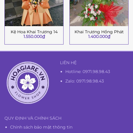
Kệ Hoa Khai Trương 14
Khai Trương Hồng Phát
1.550.000
₫
1.400.000
₫
LIÊN HỆ
Hotline:
0971.98.98.43
Zalo: 0971.98.98.43
QUY ĐỊNH VÀ CHÍNH SÁCH
Chính sách bảo mật thông tin