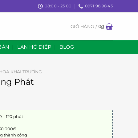
08:00 - 23:00
0971.98.98.43
GIỎ HÀNG /
0
₫
BÀN
LAN HỒ ĐIỆP
BLOG
HOA KHAI TRƯƠNG
ồng Phát
0 – 120 phút
 50,000đ
ng thành công