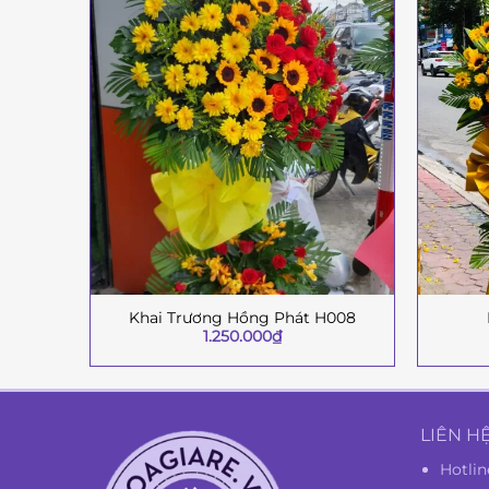
Khai Trương Hồng Phát H008
+
+
1.250.000
₫
LIÊN H
Hotlin