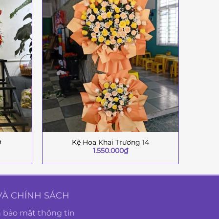
-14%
9
Kệ Hoa Khai Trương 14
+
+
1.550.000
₫
VÀ CHÍNH SÁCH
 bảo mật thông tin