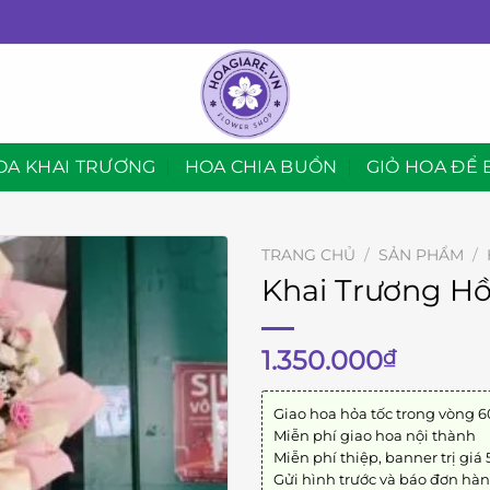
OA KHAI TRƯƠNG
HOA CHIA BUỒN
GIỎ HOA ĐỂ 
TRANG CHỦ
/
SẢN PHẨM
/
Khai Trương H
1.350.000
₫
Giao hoa hỏa tốc trong vòng 6
Miễn phí giao hoa nội thành
Miễn phí thiệp, banner trị giá
Gửi hình trước và báo đơn hà