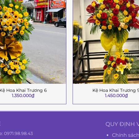
Kệ Hoa Khai Trương 6
Kệ Hoa Khai Trương 
+
1.350.000
₫
1.450.000
₫
Ệ
QUY ĐỊNH 
e:
0971.98.98.43
Chính sách