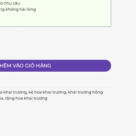
có nhu cầu
ng không hài lòng
ợng
HÊM VÀO GIỎ HÀNG
a khai trương
,
kệ hoa khai trương
,
khai trương hồng
ĩa
,
tặng hoa khai trương