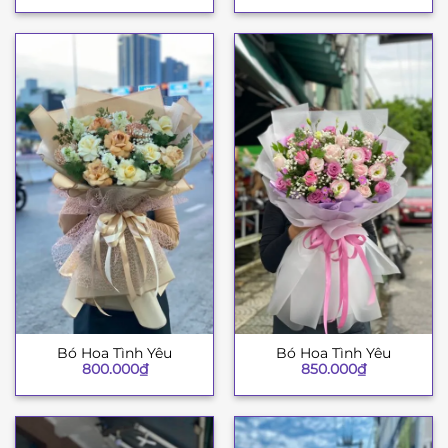
Bó Hoa Tình Yêu
Bó Hoa Tình Yêu
800.000
₫
850.000
₫