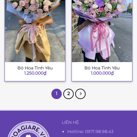
Bó Hoa Tình Yêu
Bó Hoa Tình Yêu
1.250.000
₫
1.000.000
₫
1
2
LIÊN HỆ
Hotline:
0971.98.98.43