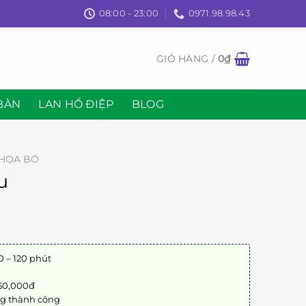
08:00 - 23:00
0971.98.98.43
GIỎ HÀNG /
0
₫
BÀN
LAN HỒ ĐIỆP
BLOG
HOA BÓ
u
0 – 120 phút
 50,000đ
ng thành công