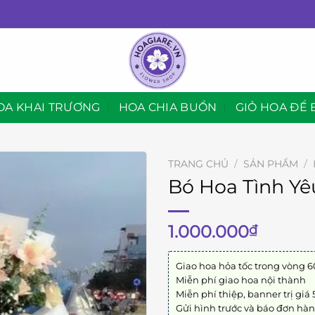
OA KHAI TRƯƠNG
HOA CHIA BUỒN
GIỎ HOA ĐỂ 
TRANG CHỦ
/
SẢN PHẨM
/
Bó Hoa Tình Yê
1.000.000
₫
Giao hoa hỏa tốc trong vòng 6
Miễn phí giao hoa nội thành
Miễn phí thiệp, banner trị giá
Gửi hình trước và báo đơn hà