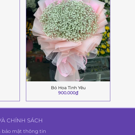
Bó Hoa Tình Yêu
+
+
900.000
₫
VÀ CHÍNH SÁCH
 bảo mật thông tin