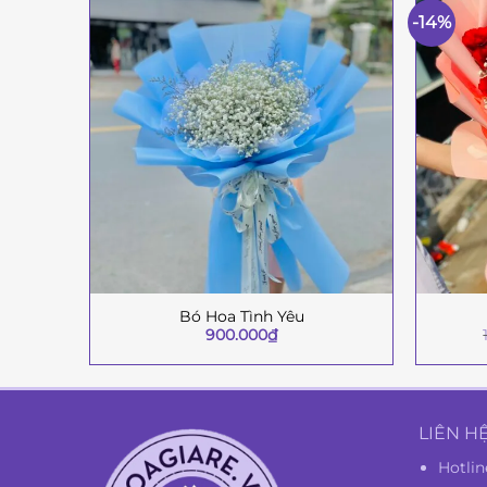
-14%
Bó Hoa Tình Yêu
+
+
900.000
₫
LIÊN H
Hotlin