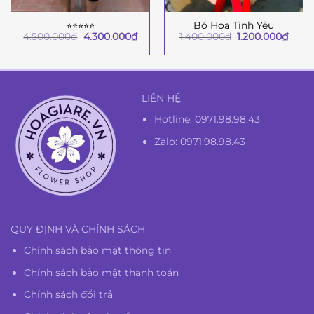
⭐︎⭐︎⭐︎⭐︎⭐︎
Bó Hoa Tình Yêu
Giá
Giá
Giá
Giá
4.500.000
₫
4.300.000
₫
1.400.000
₫
1.200.000
₫
gốc
hiện
gốc
hiện
là:
tại
là:
tại
4.500.000₫.
là:
1.400.000₫.
là:
4.300.000₫.
1.200
LIÊN HỆ
Hotline:
0971.98.98.43
Zalo: 0971.98.98.43
QUY ĐỊNH VÀ CHÍNH SÁCH
Chính sách bảo mật thông tin
Chính sách bảo mật thanh toán
Chính sách đổi trả