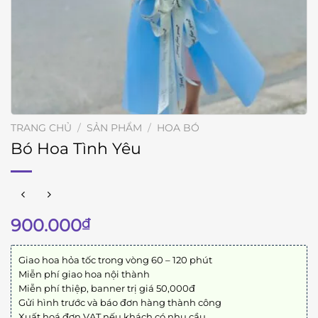
TRANG CHỦ
/
SẢN PHẨM
/
HOA BÓ
Bó Hoa Tình Yêu
900.000
₫
Giao hoa hỏa tốc trong vòng 60 – 120 phút
Miễn phí giao hoa nội thành
Miễn phí thiệp, banner trị giá 50,000đ
Gửi hình trước và báo đơn hàng thành công
Xuất hoá đơn VAT nếu khách có nhu cầu