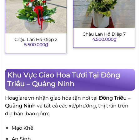
Chậu Lan Hồ Điệp 7
4.500.000
₫
Chậu Lan Hồ Điệp 2
5.500.000
₫
Khu Vực Giao Hoa Tươi Tại Đông
Triều – Quảng Ninh
Hoagiare.vn nhận giao hoa tận nơi tại
Đông Triều –
Quảng Ninh
và tất cả các xã/phường, thị trấn trên
địa bàn, bao gồm:
Mạo Khê
An Sinh