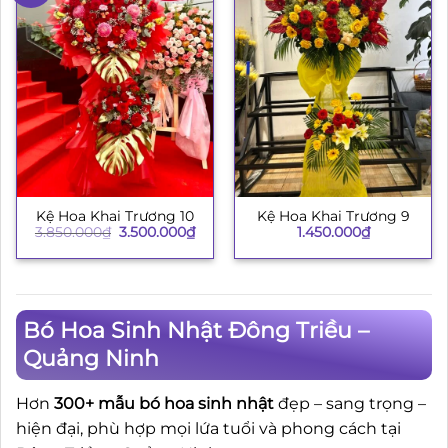
Kệ Hoa Khai Trương 10
Kệ Hoa Khai Trương 9
Giá
Giá
3.850.000
₫
3.500.000
₫
1.450.000
₫
gốc
hiện
là:
tại
3.850.000₫.
là:
3.500.000₫.
Bó Hoa Sinh Nhật Đông Triều –
Quảng Ninh
Hơn
300+ mẫu bó hoa sinh nhật
đẹp – sang trọng –
hiện đại, phù hợp mọi lứa tuổi và phong cách tại