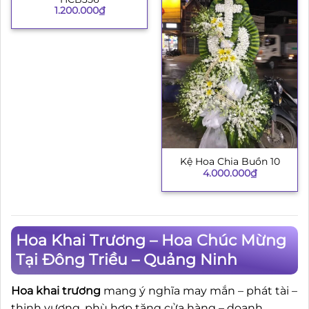
1.200.000
₫
Kệ Hoa Chia Buồn 10
4.000.000
₫
Hoa Khai Trương – Hoa Chúc Mừng
Tại Đông Triều – Quảng Ninh
Hoa khai trương
mang ý nghĩa may mắn – phát tài –
thịnh vượng, phù hợp tặng cửa hàng – doanh