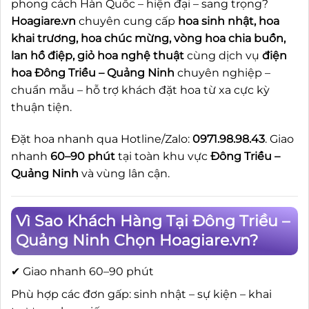
phong cách Hàn Quốc – hiện đại – sang trọng?
Hoagiare.vn
chuyên cung cấp
hoa sinh nhật, hoa
khai trương, hoa chúc mừng, vòng hoa chia buồn,
lan hồ điệp, giỏ hoa nghệ thuật
cùng dịch vụ
điện
hoa Đông Triều – Quảng Ninh
chuyên nghiệp –
chuẩn mẫu – hỗ trợ khách đặt hoa từ xa cực kỳ
thuận tiện.
Đặt hoa nhanh qua Hotline/Zalo:
0971.98.98.43
. Giao
nhanh
60–90 phút
tại toàn khu vực
Đông Triều –
Quảng Ninh
và vùng lân cận.
Vì Sao Khách Hàng Tại Đông Triều –
Quảng Ninh Chọn Hoagiare.vn?
✔ Giao nhanh 60–90 phút
Phù hợp các đơn gấp: sinh nhật – sự kiện – khai