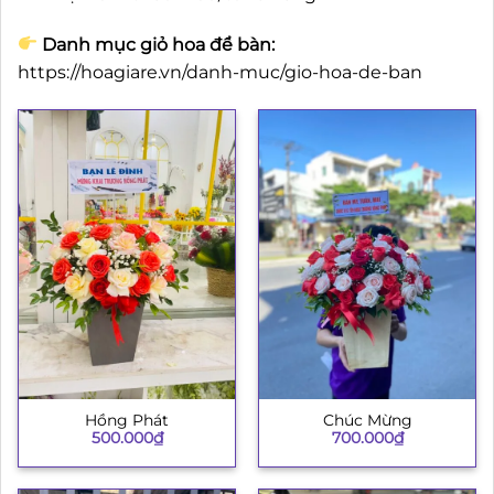
Danh mục giỏ hoa để bàn:
https://hoagiare.vn/danh-muc/gio-hoa-de-ban
Hồng Phát
Chúc Mừng
500.000
₫
700.000
₫