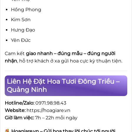
Hồng Phong
Kim Sơn
Hưng Đạo
Yên Đức
Cam kết
giao nhanh – đúng mẫu – đúng người
nhận
, hỗ trợ khách ở xa gửi hoa cực kỳ thuận tiện.
Liên Hệ Đặt Hoa Tươi Đông Triều –
Quảng Ninh
Hotline/Zalo:
0971.98.98.43
Website:
https://hoagiare.vn
Giờ làm việc:
7h – 22h mỗi ngày
Hoagiare.vn – Gửi hoa thay lời chúc tới người