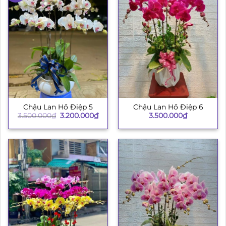
Chậu Lan Hồ Điệp 5
Chậu Lan Hồ Điệp 6
Giá
Giá
3.500.000
₫
3.200.000
₫
3.500.000
₫
gốc
hiện
là:
tại
3.500.000₫.
là:
3.200.000₫.