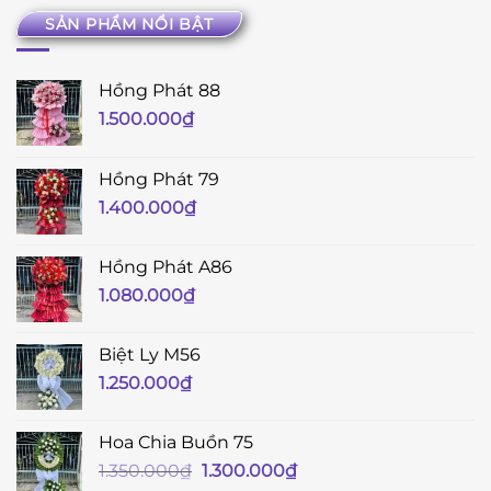
SẢN PHẨM NỔI BẬT
Hồng Phát 88
1.500.000
₫
Hồng Phát 79
1.400.000
₫
Hồng Phát A86
1.080.000
₫
Biệt Ly M56
1.250.000
₫
Hoa Chia Buồn 75
Giá
Giá
1.350.000
₫
1.300.000
₫