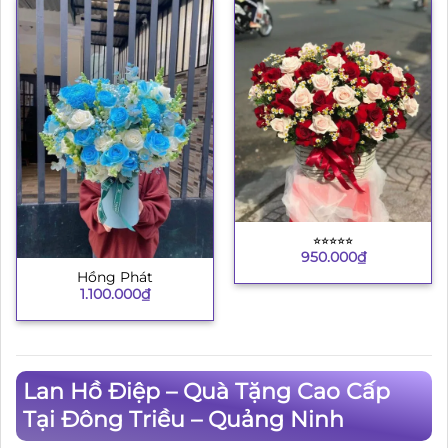
⭐︎⭐︎⭐︎⭐︎⭐︎
950.000
₫
Hồng Phát
1.100.000
₫
Lan Hồ Điệp – Quà Tặng Cao Cấp
Tại Đông Triều – Quảng Ninh