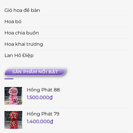
Giỏ hoa để bàn
Hoa bó
Hoa chia buồn
Hoa khai trương
Lan Hồ Điệp
SẢN PHẨM NỔI BẬT
Hồng Phát 88
1.500.000
₫
Hồng Phát 79
1.400.000
₫