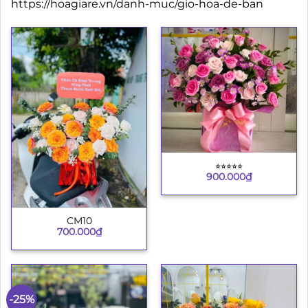
https://hoagiare.vn/danh-muc/gio-hoa-de-ban
⭐︎⭐︎⭐︎⭐︎⭐︎
900.000
₫
CM10
700.000
₫
-25%