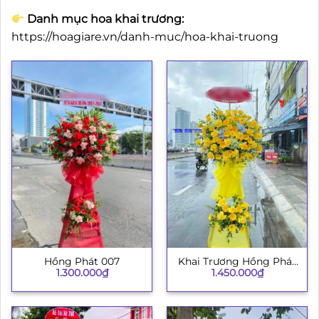
Danh mục hoa khai trương:
https://hoagiare.vn/danh-muc/hoa-khai-truong
Hồng Phát 007
Khai Trương Hồng Phát
1.300.000
₫
1.450.000
₫
003