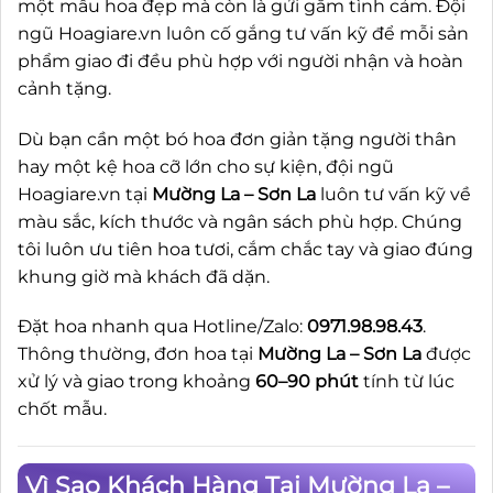
một mẫu hoa đẹp mà còn là gửi gắm tình cảm. Đội
ngũ Hoagiare.vn luôn cố gắng tư vấn kỹ để mỗi sản
phẩm giao đi đều phù hợp với người nhận và hoàn
cảnh tặng.
Dù bạn cần một bó hoa đơn giản tặng người thân
hay một kệ hoa cỡ lớn cho sự kiện, đội ngũ
Hoagiare.vn tại
Mường La – Sơn La
luôn tư vấn kỹ về
màu sắc, kích thước và ngân sách phù hợp. Chúng
tôi luôn ưu tiên hoa tươi, cắm chắc tay và giao đúng
khung giờ mà khách đã dặn.
Đặt hoa nhanh qua Hotline/Zalo:
0971.98.98.43
.
Thông thường, đơn hoa tại
Mường La – Sơn La
được
xử lý và giao trong khoảng
60–90 phút
tính từ lúc
chốt mẫu.
Vì Sao Khách Hàng Tại Mường La –