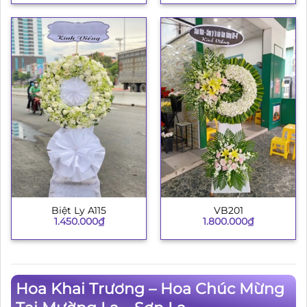
Biệt Ly A115
VB201
1.450.000
₫
1.800.000
₫
Hoa Khai Trương – Hoa Chúc Mừng