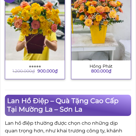
⭐︎⭐︎⭐︎⭐︎⭐︎
Hồng Phát
Giá
Giá
1.200.000
₫
900.000
₫
800.000
₫
gốc
hiện
là:
tại
1.200.000₫.
là:
900.000₫.
Lan Hồ Điệp – Quà Tặng Cao Cấp
Tại Mường La – Sơn La
Lan hồ điệp thường được chọn cho những dịp
quan trọng hơn, như khai trương công ty, khánh