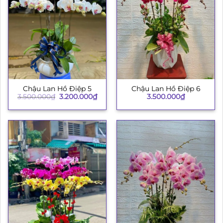
Chậu Lan Hồ Điệp 5
Chậu Lan Hồ Điệp 6
Giá
Giá
3.500.000
₫
3.200.000
₫
3.500.000
₫
gốc
hiện
là:
tại
3.500.000₫.
là:
3.200.000₫.