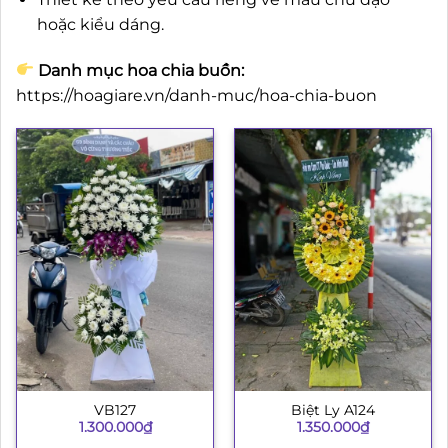
hoặc kiểu dáng.
Danh mục hoa chia buồn:
https://hoagiare.vn/danh-muc/hoa-chia-buon
VB127
Biệt Ly A124
1.300.000
₫
1.350.000
₫