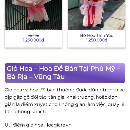
⭐︎⭐︎⭐︎⭐︎⭐︎
Bó Hoa Tình Yêu
1.250.000
₫
1.250.000
₫
Giỏ Hoa – Hoa Để Bàn Tại Phú Mỹ –
Bà Rịa – Vũng Tàu
Giỏ hoa và hoa để bàn thường được dùng trong các
dịp gặp gỡ đối tác, tân gia, khai trương, hoặc đơn
giản là điểm xuyết cho không gian làm việc, quầy lễ
tân, phòng khách.
Ưu điểm giỏ hoa Hoagiare.vn