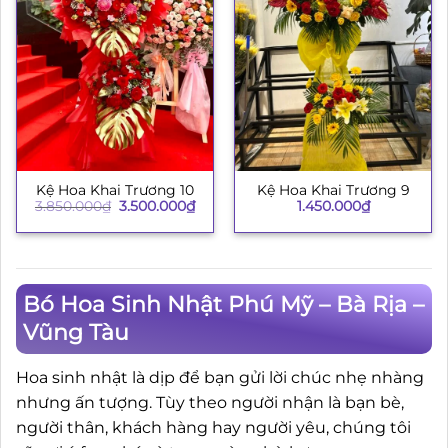
Kệ Hoa Khai Trương 10
Kệ Hoa Khai Trương 9
Giá
Giá
3.850.000
₫
3.500.000
₫
1.450.000
₫
gốc
hiện
là:
tại
3.850.000₫.
là:
3.500.000₫.
Bó Hoa Sinh Nhật Phú Mỹ – Bà Rịa –
Vũng Tàu
Hoa sinh nhật là dịp để bạn gửi lời chúc nhẹ nhàng
nhưng ấn tượng. Tùy theo người nhận là bạn bè,
người thân, khách hàng hay người yêu, chúng tôi