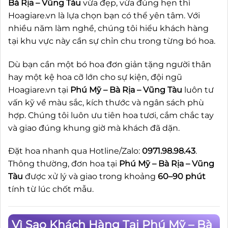
Bà Rịa – Vũng Tàu
vừa đẹp, vừa đúng hẹn thì
Hoagiare.vn là lựa chọn bạn có thể yên tâm. Với
nhiều năm làm nghề, chúng tôi hiểu khách hàng
tại khu vực này cần sự chỉn chu trong từng bó hoa.
Dù bạn cần một bó hoa đơn giản tặng người thân
hay một kệ hoa cỡ lớn cho sự kiện, đội ngũ
Hoagiare.vn tại
Phú Mỹ – Bà Rịa – Vũng Tàu
luôn tư
vấn kỹ về màu sắc, kích thước và ngân sách phù
hợp. Chúng tôi luôn ưu tiên hoa tươi, cắm chắc tay
và giao đúng khung giờ mà khách đã dặn.
Đặt hoa nhanh qua Hotline/Zalo:
0971.98.98.43
.
Thông thường, đơn hoa tại
Phú Mỹ – Bà Rịa – Vũng
Tàu
được xử lý và giao trong khoảng
60–90 phút
tính từ lúc chốt mẫu.
Vì Sao Khách Hàng Tại Phú Mỹ – Bà