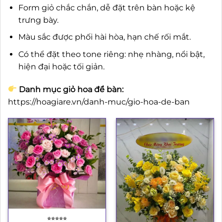
Form giỏ chắc chắn, dễ đặt trên bàn hoặc kệ
trưng bày.
Màu sắc được phối hài hòa, hạn chế rối mắt.
Có thể đặt theo tone riêng: nhẹ nhàng, nổi bật,
hiện đại hoặc tối giản.
Danh mục giỏ hoa để bàn:
https://hoagiare.vn/danh-muc/gio-hoa-de-ban
⭐︎⭐︎⭐︎⭐︎⭐︎