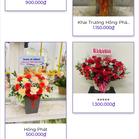
900.000
₫
Khai Trương Hồng Phát
1.150.000
₫
8
⭐︎⭐︎⭐︎⭐︎⭐︎
1.300.000
₫
Hồng Phát
500.000
₫