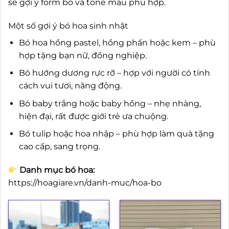
sẽ gợi ý form bó và tone màu phù hợp.
Một số gợi ý bó hoa sinh nhật
Bó hoa hồng pastel, hồng phấn hoặc kem – phù
hợp tặng bạn nữ, đồng nghiệp.
Bó hướng dương rực rỡ – hợp với người có tính
cách vui tươi, năng động.
Bó baby trắng hoặc baby hồng – nhẹ nhàng,
hiện đại, rất được giới trẻ ưa chuộng.
Bó tulip hoặc hoa nhập – phù hợp làm quà tặng
cao cấp, sang trọng.
Danh mục bó hoa:
https://hoagiare.vn/danh-muc/hoa-bo