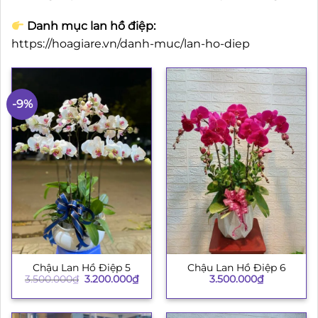
Danh mục lan hồ điệp:
https://hoagiare.vn/danh-muc/lan-ho-diep
-9%
Chậu Lan Hồ Điệp 5
Chậu Lan Hồ Điệp 6
Giá
Giá
3.500.000
₫
3.200.000
₫
3.500.000
₫
gốc
hiện
là:
tại
3.500.000₫.
là:
3.200.000₫.