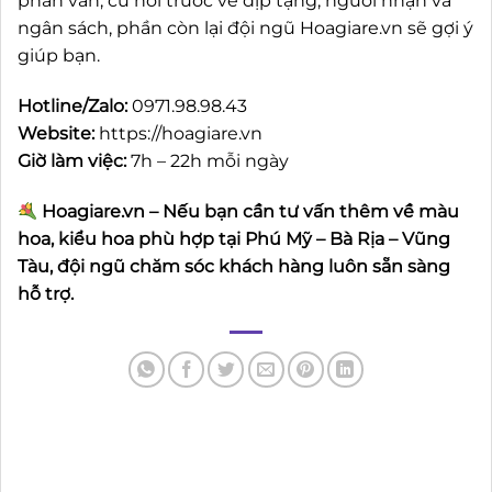
phân vân, cứ nói trước về dịp tặng, người nhận và
ngân sách, phần còn lại đội ngũ Hoagiare.vn sẽ gợi ý
giúp bạn.
Hotline/Zalo:
0971.98.98.43
Website:
https://hoagiare.vn
Giờ làm việc:
7h – 22h mỗi ngày
Hoagiare.vn – Nếu bạn cần tư vấn thêm về màu
hoa, kiểu hoa phù hợp tại Phú Mỹ – Bà Rịa – Vũng
Tàu, đội ngũ chăm sóc khách hàng luôn sẵn sàng
hỗ trợ.