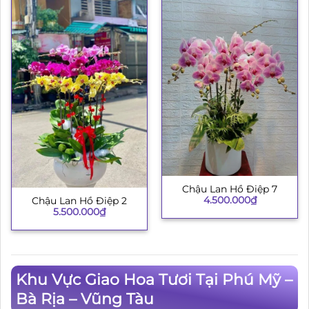
Chậu Lan Hồ Điệp 7
4.500.000
₫
Chậu Lan Hồ Điệp 2
5.500.000
₫
Khu Vực Giao Hoa Tươi Tại Phú Mỹ –
Bà Rịa – Vũng Tàu