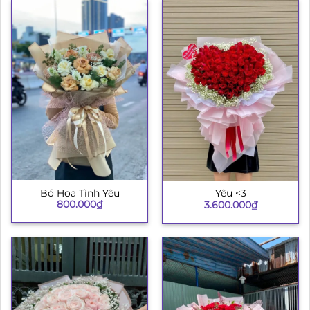
Bó Hoa Tình Yêu
Yêu <3
800.000
₫
3.600.000
₫