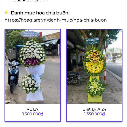
Danh mục hoa chia buồn:
https://hoagiare.vn/danh-muc/hoa-chia-buon
VB127
Biệt Ly A124
1.300.000
₫
1.350.000
₫