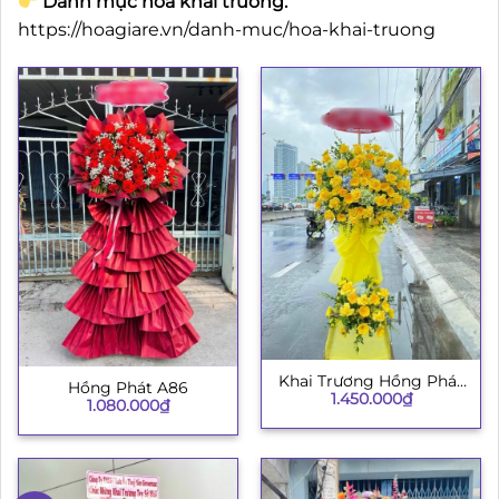
Danh mục hoa khai trương:
https://hoagiare.vn/danh-muc/hoa-khai-truong
Khai Trương Hồng Phát
Hồng Phát A86
1.450.000
₫
003
1.080.000
₫