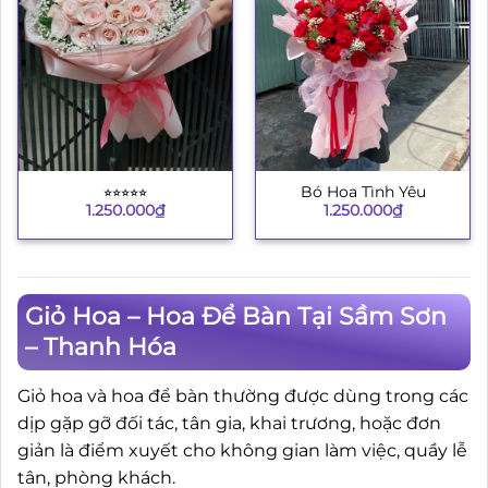
⭐︎⭐︎⭐︎⭐︎⭐︎
Bó Hoa Tình Yêu
1.250.000
₫
1.250.000
₫
Giỏ Hoa – Hoa Để Bàn Tại Sầm Sơn
– Thanh Hóa
Giỏ hoa và hoa để bàn thường được dùng trong các
dịp gặp gỡ đối tác, tân gia, khai trương, hoặc đơn
giản là điểm xuyết cho không gian làm việc, quầy lễ
tân, phòng khách.