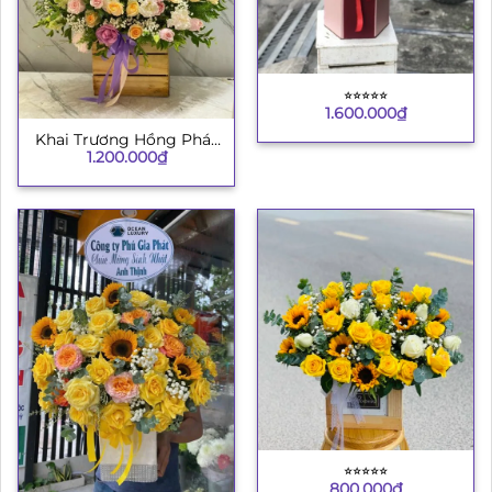
⭐︎⭐︎⭐︎⭐︎⭐︎
1.600.000
₫
Khai Trương Hồng Phát
1.200.000
₫
4
⭐︎⭐︎⭐︎⭐︎⭐︎
800.000
₫