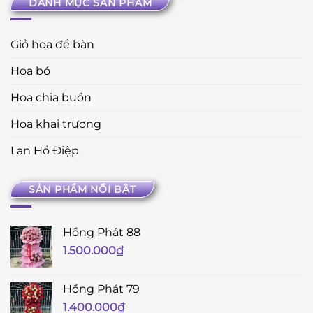
DANH MỤC SẢN PHẨM
Giỏ hoa để bàn
Hoa bó
Hoa chia buồn
Hoa khai trương
Lan Hồ Điệp
SẢN PHẨM NỔI BẬT
Hồng Phát 88
1.500.000
₫
Hồng Phát 79
1.400.000
₫