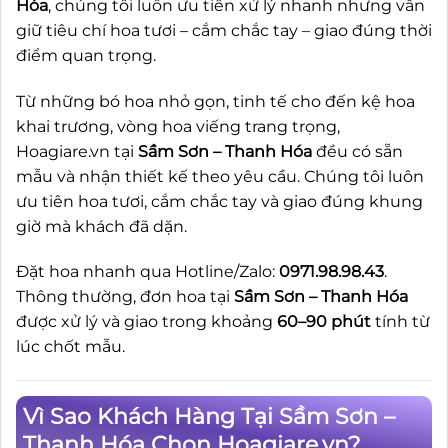
Hóa
, chúng tôi luôn ưu tiên xử lý nhanh nhưng vẫn
giữ tiêu chí hoa tươi – cắm chắc tay – giao đúng thời
điểm quan trọng.
Từ những bó hoa nhỏ gọn, tinh tế cho đến kệ hoa
khai trương, vòng hoa viếng trang trọng,
Hoagiare.vn tại
Sầm Sơn – Thanh Hóa
đều có sẵn
mẫu và nhận thiết kế theo yêu cầu. Chúng tôi luôn
ưu tiên hoa tươi, cắm chắc tay và giao đúng khung
giờ mà khách đã dặn.
Đặt hoa nhanh qua Hotline/Zalo:
0971.98.98.43
.
Thông thường, đơn hoa tại
Sầm Sơn – Thanh Hóa
được xử lý và giao trong khoảng
60–90 phút
tính từ
lúc chốt mẫu.
Vì Sao Khách Hàng Tại Sầm Sơn –
Thanh Hóa Chọn Hoagiare.vn?