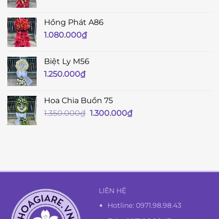
Hồng Phát A86
1.080.000
₫
Biệt Ly M56
1.250.000
₫
Hoa Chia Buồn 75
Giá
Giá
1.350.000
₫
1.300.000
₫
gốc
hiện
là:
tại
1.350.000₫.
là:
1.300.000₫.
LIÊN HỆ
Hotline:
0971.98.98.43