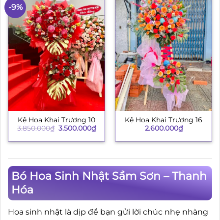
-9%
Kệ Hoa Khai Trương 10
Kệ Hoa Khai Trương 16
Giá
Giá
3.850.000
₫
3.500.000
₫
2.600.000
₫
gốc
hiện
là:
tại
3.850.000₫.
là:
3.500.000₫.
Bó Hoa Sinh Nhật Sầm Sơn – Thanh
Hóa
Hoa sinh nhật là dịp để bạn gửi lời chúc nhẹ nhàng