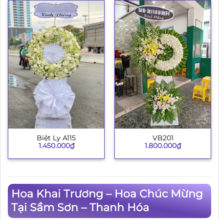
Biệt Ly A115
VB201
1.450.000
₫
1.800.000
₫
Hoa Khai Trương – Hoa Chúc Mừng
Tại Sầm Sơn – Thanh Hóa