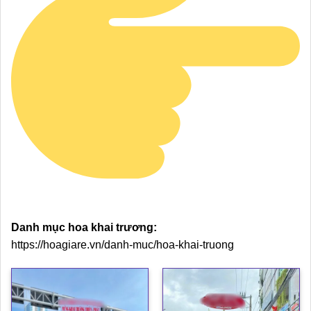
Danh mục hoa khai trương:
https://hoagiare.vn/danh-muc/hoa-khai-truong