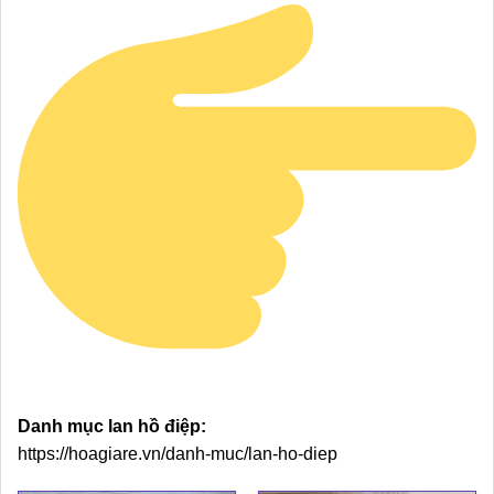
Danh mục lan hồ điệp:
https://hoagiare.vn/danh-muc/lan-ho-diep