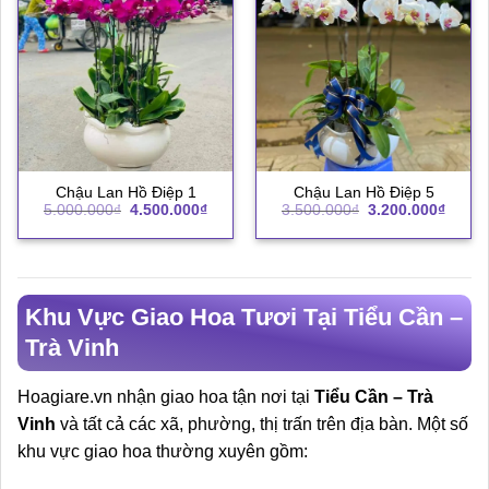
Chậu Lan Hồ Điệp 1
Chậu Lan Hồ Điệp 5
Giá
Giá
Giá
Giá
5.000.000
₫
4.500.000
₫
3.500.000
₫
3.200.000
₫
gốc
hiện
gốc
hiện
là:
tại
là:
tại
5.000.000₫.
là:
3.500.000₫.
là:
4.500.000₫.
3.200.
Khu Vực Giao Hoa Tươi Tại Tiểu Cần –
Trà Vinh
Hoagiare.vn nhận giao hoa tận nơi tại
Tiểu Cần – Trà
Vinh
và tất cả các xã, phường, thị trấn trên địa bàn. Một số
khu vực giao hoa thường xuyên gồm: