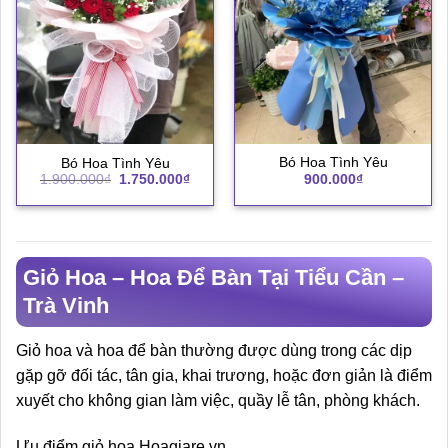
Bó Hoa Tình Yêu
Bó Hoa Tình Yêu
Giá
Giá
900.000
₫
1.900.000
₫
1.750.000
₫
gốc
hiện
là:
tại
1.900.000₫.
là:
1.750.000₫.
Giỏ Hoa – Hoa Để Bàn Tại Tiểu Cần –
Trà Vinh
Giỏ hoa và hoa để bàn thường được dùng trong các dịp
gặp gỡ đối tác, tân gia, khai trương, hoặc đơn giản là điểm
xuyết cho không gian làm việc, quầy lễ tân, phòng khách.
Ưu điểm giỏ hoa Hoagiare.vn