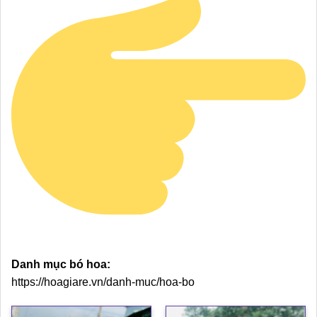
Danh mục bó hoa:
https://hoagiare.vn/danh-muc/hoa-bo