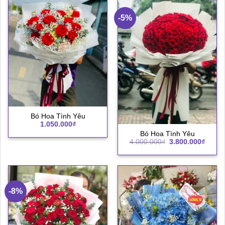
-5%
Bó Hoa Tình Yêu
1.050.000
₫
Bó Hoa Tình Yêu
Giá
Giá
4.000.000
₫
3.800.000
₫
gốc
hiện
là:
tại
4.000.000₫.
là:
3.800.
-8%