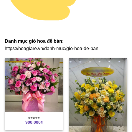
Danh mục giỏ hoa để bàn:
https://hoagiare.vn/danh-muc/gio-hoa-de-ban
⭐︎⭐︎⭐︎⭐︎⭐︎
900.000
₫