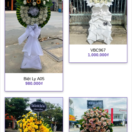
VBC967
1.000.000
₫
Biệt Ly A05
980.000
₫