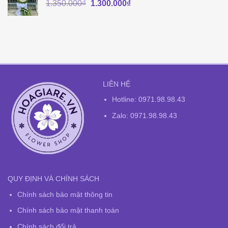
Giá
Giá
1.350.000
₫
1.300.000
₫
gốc
hiện
là:
tại
1.350.000₫.
là:
1.300.000₫.
LIÊN HỆ
Hotline:
0971.98.98.43
Zalo: 0971.98.98.43
QUY ĐỊNH VÀ CHÍNH SÁCH
Chính sách bảo mật thông tin
Chính sách bảo mật thanh toán
Chính sách đổi trả