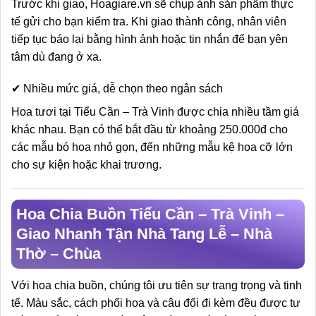
Trước khi giao, Hoagiare.vn sẽ chụp ảnh sản phẩm thực
tế gửi cho bạn kiểm tra. Khi giao thành công, nhân viên
tiếp tục báo lại bằng hình ảnh hoặc tin nhắn để bạn yên
tâm dù đang ở xa.
✔ Nhiều mức giá, dễ chọn theo ngân sách
Hoa tươi tại Tiểu Cần – Trà Vinh được chia nhiều tầm giá
khác nhau. Bạn có thể bắt đầu từ khoảng 250.000đ cho
các mẫu bó hoa nhỏ gọn, đến những mẫu kệ hoa cỡ lớn
cho sự kiện hoặc khai trương.
Hoa Chia Buồn Tiểu Cần – Trà Vinh –
Giao Nhanh Tận Nhà Tang Lễ – Nhà
Thờ – Chùa
Với hoa chia buồn, chúng tôi ưu tiên sự trang trọng và tinh
tế. Màu sắc, cách phối hoa và câu đối đi kèm đều được tư