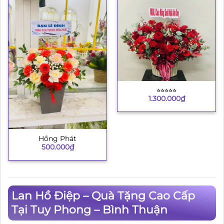
⭐︎⭐︎⭐︎⭐︎⭐︎
1.300.000
₫
Hồng Phát
500.000
₫
Lan Hồ Điệp – Quà Tặng Cao Cấp
Tại Tuy Phong – Bình Thuận