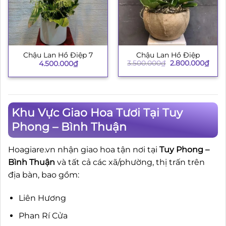
Chậu Lan Hồ Điệp
Chậu Lan Hồ Điệp 7
Giá
Giá
3.500.000
₫
2.800.000
₫
4.500.000
₫
gốc
hiện
là:
tại
3.500.000₫.
là:
2.80
Khu Vực Giao Hoa Tươi Tại Tuy
Phong – Bình Thuận
Hoagiare.vn nhận giao hoa tận nơi tại
Tuy Phong –
Bình Thuận
và tất cả các xã/phường, thị trấn trên
địa bàn, bao gồm:
Liên Hương
Phan Rí Cửa