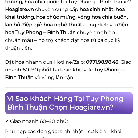
trương, hoa chia buồn
tại Tuy Phong – Bình Thuận?
Hoagiare.vn
chuyên cung cấp
hoa sinh nhật, hoa
khai trương, hoa chúc mừng, vòng hoa chia buồn,
lan hồ điệp, giỏ hoa nghệ thuật
cùng dịch vụ
điện
hoa Tuy Phong – Bình Thuận
chuyên nghiệp –
chuẩn mẫu – hỗ trợ khách đặt hoa từ xa cực kỳ
thuận tiện.
Đặt hoa nhanh qua Hotline/Zalo:
0971.98.98.43
. Giao
nhanh
60–90 phút
tại toàn khu vực
Tuy Phong –
Bình Thuận
và vùng lân cận.
Vì Sao Khách Hàng Tại Tuy Phong –
Bình Thuận Chọn Hoagiare.vn?
✔ Giao nhanh 60–90 phút
Phù hợp các đơn gấp: sinh nhật – sự kiện – khai