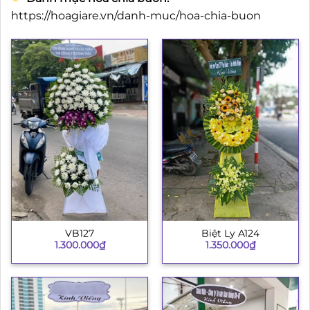
https://hoagiare.vn/danh-muc/hoa-chia-buon
VB127
Biệt Ly A124
1.300.000
₫
1.350.000
₫