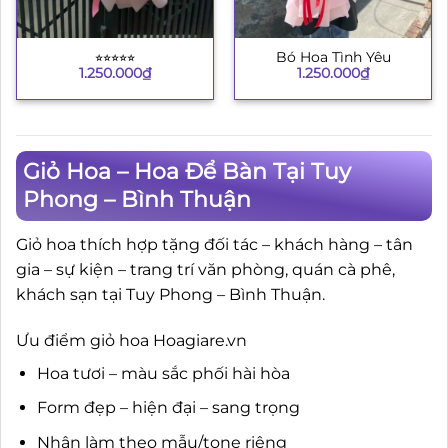
⭐︎⭐︎⭐︎⭐︎⭐︎
Bó Hoa Tình Yêu
1.250.000
₫
1.250.000
₫
Giỏ Hoa – Hoa Để Bàn Tại Tuy
Phong – Bình Thuận
Giỏ hoa thích hợp tặng đối tác – khách hàng – tân
gia – sự kiện – trang trí văn phòng, quán cà phê,
khách sạn tại Tuy Phong – Bình Thuận.
Ưu điểm giỏ hoa Hoagiare.vn
Hoa tươi – màu sắc phối hài hòa
Form đẹp – hiện đại – sang trọng
Nhận làm theo mẫu/tone riêng