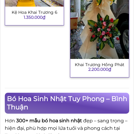
Kệ Hoa Khai Trương 6
1.350.000
₫
Khai Trương Hồng Phát
2.200.000
₫
Bó Hoa Sinh Nhật Tuy Phong – Bình
Thuận
Hơn
300+ mẫu bó hoa sinh nhật
đẹp – sang trọng –
hiện đại, phù hợp mọi lứa tuổi và phong cách tại