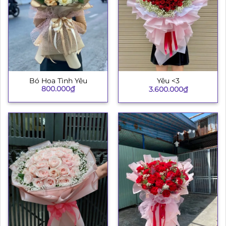
Bó Hoa Tình Yêu
Yêu <3
800.000
₫
3.600.000
₫