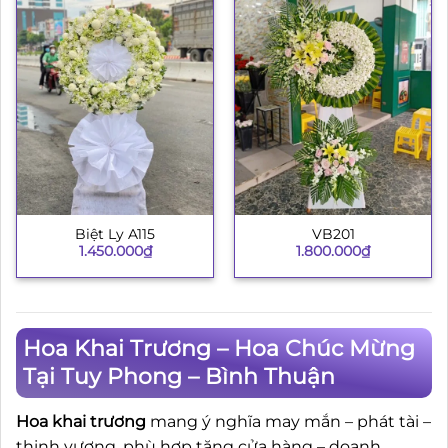
Biệt Ly A115
VB201
1.450.000
₫
1.800.000
₫
Hoa Khai Trương – Hoa Chúc Mừng
Tại Tuy Phong – Bình Thuận
Hoa khai trương
mang ý nghĩa may mắn – phát tài –
thịnh vượng, phù hợp tặng cửa hàng – doanh