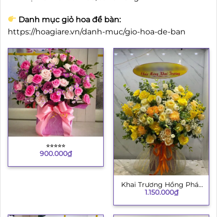
Danh mục giỏ hoa để bàn:
https://hoagiare.vn/danh-muc/gio-hoa-de-ban
⭐︎⭐︎⭐︎⭐︎⭐︎
900.000
₫
Khai Trương Hồng Phát
1.150.000
₫
8