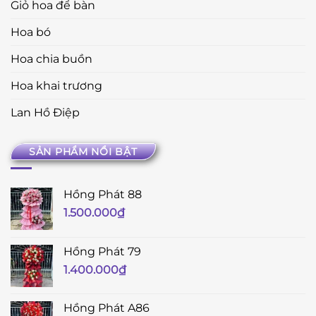
Giỏ hoa để bàn
Hoa bó
Hoa chia buồn
Hoa khai trương
Lan Hồ Điệp
SẢN PHẨM NỔI BẬT
Hồng Phát 88
1.500.000
₫
Hồng Phát 79
1.400.000
₫
Hồng Phát A86