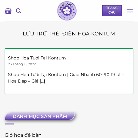
Bỏ
TRANG
qua
CHỦ
nội
dung
LƯU TRỮ THẺ:
ĐIỆN HOA KONTUM
Shop Hoa Tươi Tại Kontum
23 Tháng 11, 2022
Shop Hoa Tươi Tại Kontum | Giao Nhanh 60–90 Phút –
Hoa Đẹp – Giá [...]
DANH MỤC SẢN PHẨM
Giỏ hoa để bàn