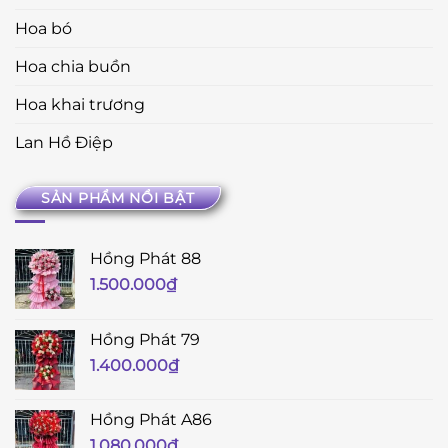
Hoa bó
Hoa chia buồn
Hoa khai trương
Lan Hồ Điệp
SẢN PHẨM NỔI BẬT
Hồng Phát 88
1.500.000
₫
Hồng Phát 79
1.400.000
₫
Hồng Phát A86
1.080.000
₫