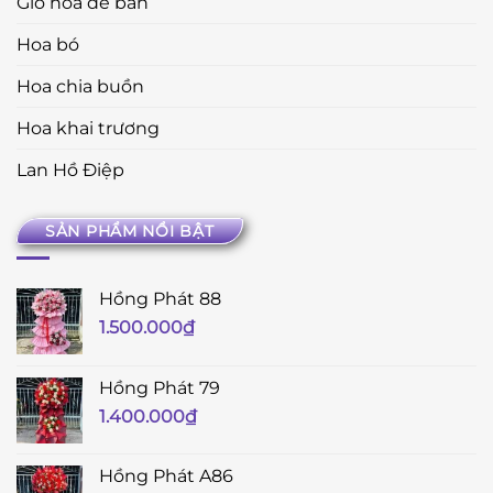
Giỏ hoa để bàn
Hoa bó
Hoa chia buồn
Hoa khai trương
Lan Hồ Điệp
SẢN PHẨM NỔI BẬT
Hồng Phát 88
1.500.000
₫
Hồng Phát 79
1.400.000
₫
Hồng Phát A86