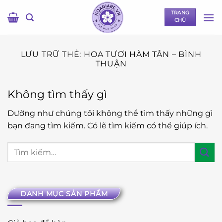
Bỏ
TRANG
qua
CHỦ
nội
dung
LƯU TRỮ THẺ:
HOA TƯƠI HÀM TÂN – BÌNH
THUẬN
Không tìm thấy gì
Dường như chúng tôi không thể tìm thấy những gì
bạn đang tìm kiếm. Có lẽ tìm kiếm có thể giúp ích.
DANH MỤC SẢN PHẨM